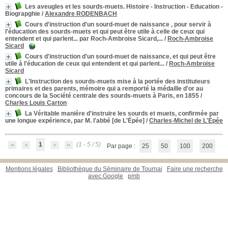
Les aveugles et les sourds-muets. Histoire - Instruction - Education -
Biograpghie
/
Alexandre RODENBACH
Cours d'instruction d'un sourd-muet de naissance , pour servir à
l'éducation des sourds-muets et qui peut être utile à celle de ceux qui
entendent et qui parlent... par Roch-Ambroise Sicard,...
/
Roch-Ambroise
Sicard
Cours d'instruction d'un sourd-muet de naissance, et qui peut être
utile à l'éducation de ceux qui entendent et qui parlent...
/
Roch-Ambroise
Sicard
L'Instruction des sourds-muets mise à la portée des instituteurs
primaires et des parents, mémoire qui a remporté la médaille d'or au
concours de la Société centrale des sourds-muets à Paris, en 1855
/
Charles Louis Carton
La Véritable manière d'instruire les sourds et muets, confirmée par
une longue expérience, par M. l'abbé [de L'Épée]
/
Charles-Michel de L'Épée
1
(1 - 5 / 5)
Par page :
25
50
100
200
Mentions légales
Bibliothèque du Séminaire de Tournai
Faire une recherche
avec Google
pmb