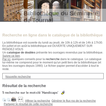
Bibliothèque du Séminaire
de Tournai
Recherche en ligne dans le catalogue de la bibliothèque
La bibliothèque est ouverte du lundi au jeudi, de 10h à 12h et de 14h à 17h30.
En juillet et en août la bibliothèque est OUVERTE UNIQUEMENT SUR
RENDEZ-VOUS
Un
catalogue de doubles
présente les ouvrages revendus par la bibliothèque.
Suivre ce lien
.
Par ici
, quelques conseils pour la
recherche
dans le catalogue. Le catalogue
lui-même ne comprend pour le moment qu'un petit tiers de la bibliothèque (et
tous les ouvrages depuis 1990). Le fichier papier permet d'accéder à tout le
reste.
Nouvelle recherche
Résultat de la recherche
5
recherche sur le mot-clé
'Handicaps'
Affiner la recherche
Générer le flux rss de la recherche
Partager le résultat de cette recherche