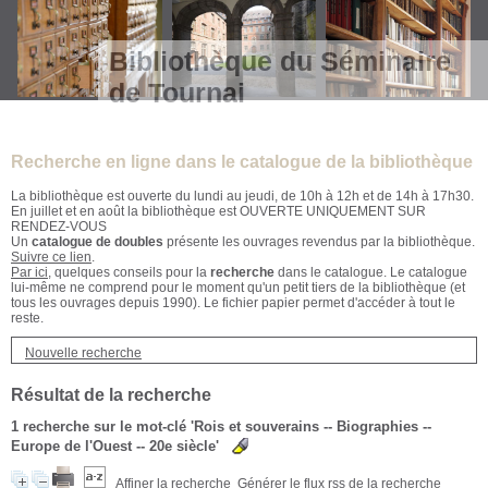
Bibliothèque du Séminaire
de Tournai
Recherche en ligne dans le catalogue de la bibliothèque
La bibliothèque est ouverte du lundi au jeudi, de 10h à 12h et de 14h à 17h30.
En juillet et en août la bibliothèque est OUVERTE UNIQUEMENT SUR
RENDEZ-VOUS
Un
catalogue de doubles
présente les ouvrages revendus par la bibliothèque.
Suivre ce lien
.
Par ici
, quelques conseils pour la
recherche
dans le catalogue. Le catalogue
lui-même ne comprend pour le moment qu'un petit tiers de la bibliothèque (et
tous les ouvrages depuis 1990). Le fichier papier permet d'accéder à tout le
reste.
Nouvelle recherche
Résultat de la recherche
1
recherche sur le mot-clé
'Rois et souverains -- Biographies --
Europe de l'Ouest -- 20e siècle'
Affiner la recherche
Générer le flux rss de la recherche