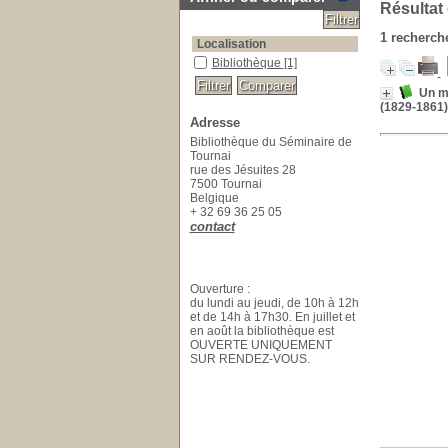
Résultat
1
recherche
Localisation
Bibliothèque
[1]
Un ma
(1829-1861)
Adresse
Bibliothèque du Séminaire de
Tournai
rue des Jésuites 28
7500 Tournai
Belgique
+ 32 69 36 25 05
contact
Ouverture :
du lundi au jeudi, de 10h à 12h
et de 14h à 17h30. En juillet et
en août la bibliothèque est
OUVERTE UNIQUEMENT
SUR RENDEZ-VOUS.