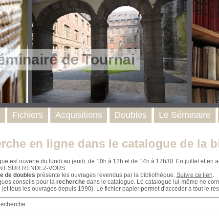
éminaire de Tournai
Fichiers
Acquisitions
Doubles
Le Séminaire
rche en ligne dans le catalogue de la b
que est ouverte du lundi au jeudi, de 10h à 12h et de 14h à 17h30. En juillet et e
NT SUR RENDEZ-VOUS
e de doubles
présente les ouvrages revendus par la bibliothèque.
Suivre ce lien
.
ques conseils pour la
recherche
dans le catalogue. Le catalogue lui-même ne compr
 (et tous les ouvrages depuis 1990). Le fichier papier permet d'accéder à tout le res
recherche