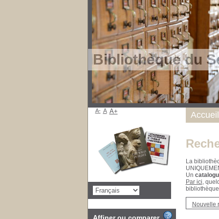
Bibliothèque du S
A-
A
A+
Accueil
Reche
La bibliothè
UNIQUEME
Un
catalogu
Par ici
, quel
bibliothèque
Nouvelle 
Affiner ou comparer