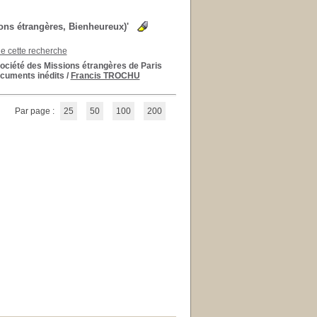
ons étrangères, Bienheureux)'
de cette recherche
Société des Missions étrangères de Paris
ocuments inédits
/
Francis TROCHU
Par page :
25
50
100
200