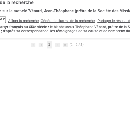
 de la recherche
 sur le mot-clé
'Vénard, Jean-Théophane (prêtre de la Société des Missi
Affiner la recherche
Générer le flux rss de la recherche
Partager le résultat 
rtyr français au XIXe siècle
: le bienheureux Théophane Vénard, prêtre de la 
 ; d'après sa correspondance, les témoignages de sa cause et de nombreux d
1
(1 - 1 / 1)