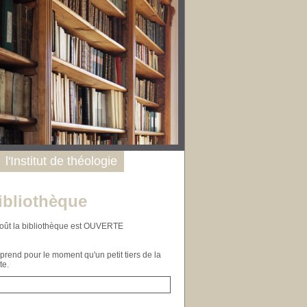
l'Institut de théologie
ibliothèque
n août la bibliothèque est OUVERTE
end pour le moment qu'un petit tiers de la
te.