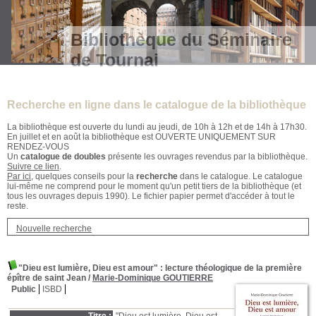
Bibliothèque du Séminaire
de Tournai
Recherche en ligne dans le catalogue de la bibliothèque
La bibliothèque est ouverte du lundi au jeudi, de 10h à 12h et de 14h à 17h30.
En juillet et en août la bibliothèque est OUVERTE UNIQUEMENT SUR
RENDEZ-VOUS
Un
catalogue de doubles
présente les ouvrages revendus par la bibliothèque.
Suivre ce lien
.
Par ici
, quelques conseils pour la
recherche
dans le catalogue. Le catalogue
lui-même ne comprend pour le moment qu'un petit tiers de la bibliothèque (et
tous les ouvrages depuis 1990). Le fichier papier permet d'accéder à tout le
reste.
Nouvelle recherche
"Dieu est lumière, Dieu est amour"
: lecture théologique de la première
épître de saint Jean
/
Marie-Dominique GOUTIERRE
Public
ISBD