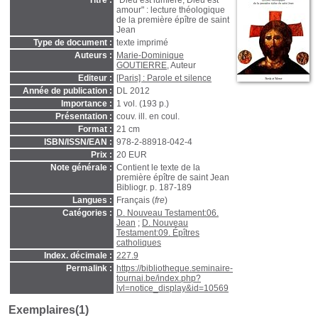
Titre :
"Dieu est lumière, Dieu est
amour" : lecture théologique
de la première épître de saint
Jean
Type de document :
texte imprimé
Auteurs :
Marie-Dominique
GOUTIERRE
, Auteur
Editeur :
[Paris] : Parole et silence
Année de publication :
DL 2012
Importance :
1 vol. (193 p.)
Présentation :
couv. ill. en coul.
Format :
21 cm
ISBN/ISSN/EAN :
978-2-88918-042-4
Prix :
20 EUR
Note générale :
Contient le texte de la
première épître de saint Jean
Bibliogr. p. 187-189
Langues :
Français (
fre
)
Catégories :
D. Nouveau Testament:06.
Jean
;
D. Nouveau
Testament:09. Épîtres
catholiques
Index. décimale :
227.9
Permalink :
https://bibliotheque.seminaire-
tournai.be/index.php?
lvl=notice_display&id=10569
Exemplaires(1)