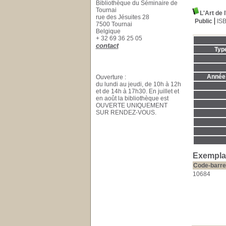
Bibliothèque du Séminaire de
Tournai
L'Art de 
rue des Jésuites 28
Public
IS
7500 Tournai
Belgique
+ 32 69 36 25 05
contact
Typ
Année 
Ouverture :
du lundi au jeudi, de 10h à 12h
et de 14h à 17h30. En juillet et
en août la bibliothèque est
OUVERTE UNIQUEMENT
SUR RENDEZ-VOUS.
Exemplai
Code-barre
10684