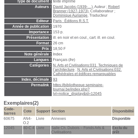
Type de document :
texte imprimé
Auteurs :
David Jacobs (1939-....)
, Auteur ;
Robert
Branner (1927-1973)
, Collaborateur ;
Dominique Auriange
, Traducteur
Editeur :
Paris : Éditions R.S.T.
Année de publication :
1970
Importance :
153 p.
Présentation :
ill. en noir et en coul., cart. ill. en coul.
Format :
26 cm
Prix :
18,50 F
Note générale :
Index
Langues :
Français (
fre
)
Catégories :
N. Arts et Civilisations:031. Techniques de
l’architecture
;
N. Arts et Civilisations:032.
Cathédrales et édifices remarquables
Index. décimale :
93
Permalink :
https://bibliotheque.seminaire-
tournai.be/index.php?
lvl=notice_display&id=12045
Exemplaires(2)
Code-
Cote
Support
Section
Disponibilité
barres
60675
AN4-
Livre
Annexes
Disponible
O.2
12045
80-C.4
Livre
Salle Ch. Dubois – Fonds Arts &
Exclu du
Civilisations
prêt