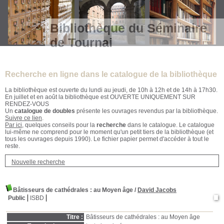
Bibliothèque du Séminaire
de Tournai
Recherche en ligne dans le catalogue de la bibliothèque
La bibliothèque est ouverte du lundi au jeudi, de 10h à 12h et de 14h à 17h30.
En juillet et en août la bibliothèque est OUVERTE UNIQUEMENT SUR
RENDEZ-VOUS
Un
catalogue de doubles
présente les ouvrages revendus par la bibliothèque.
Suivre ce lien
.
Par ici
, quelques conseils pour la
recherche
dans le catalogue. Le catalogue
lui-même ne comprend pour le moment qu'un petit tiers de la bibliothèque (et
tous les ouvrages depuis 1990). Le fichier papier permet d'accéder à tout le
reste.
Nouvelle recherche
Bâtisseurs de cathédrales
: au Moyen âge
/
David Jacobs
Public
ISBD
Titre :
Bâtisseurs de cathédrales : au Moyen âge