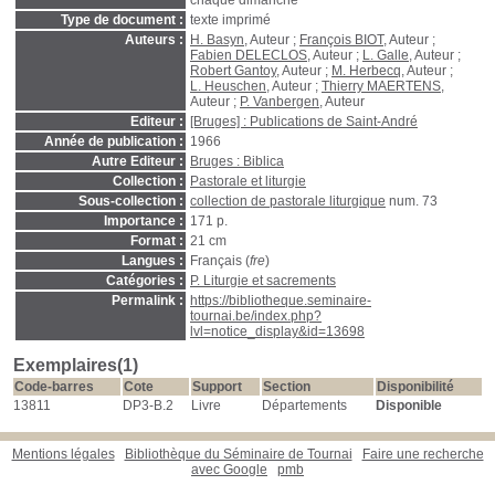
chaque dimanche
Type de document :
texte imprimé
Auteurs :
H. Basyn
, Auteur ;
François BIOT
, Auteur ;
Fabien DELECLOS
, Auteur ;
L. Galle
, Auteur ;
Robert Gantoy
, Auteur ;
M. Herbecq
, Auteur ;
L. Heuschen
, Auteur ;
Thierry MAERTENS
,
Auteur ;
P. Vanbergen
, Auteur
Editeur :
[Bruges] : Publications de Saint-André
Année de publication :
1966
Autre Editeur :
Bruges : Biblica
Collection :
Pastorale et liturgie
Sous-collection :
collection de pastorale liturgique
num. 73
Importance :
171 p.
Format :
21 cm
Langues :
Français (
fre
)
Catégories :
P. Liturgie et sacrements
Permalink :
https://bibliotheque.seminaire-
tournai.be/index.php?
lvl=notice_display&id=13698
Exemplaires(1)
Code-barres
Cote
Support
Section
Disponibilité
13811
DP3-B.2
Livre
Départements
Disponible
Mentions légales
Bibliothèque du Séminaire de Tournai
Faire une recherche
avec Google
pmb