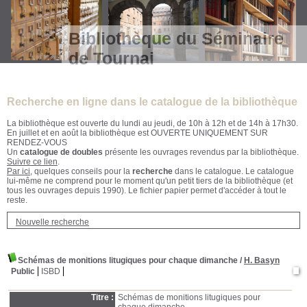
Bibliothèque du Séminaire
de Tournai
Recherche en ligne dans le catalogue de la bibliothèque
La bibliothèque est ouverte du lundi au jeudi, de 10h à 12h et de 14h à 17h30.
En juillet et en août la bibliothèque est OUVERTE UNIQUEMENT SUR
RENDEZ-VOUS
Un
catalogue de doubles
présente les ouvrages revendus par la bibliothèque.
Suivre ce lien
.
Par ici
, quelques conseils pour la
recherche
dans le catalogue. Le catalogue
lui-même ne comprend pour le moment qu'un petit tiers de la bibliothèque (et
tous les ouvrages depuis 1990). Le fichier papier permet d'accéder à tout le
reste.
Nouvelle recherche
Schémas de monitions litugiques pour chaque dimanche
/
H. Basyn
Public
ISBD
Titre :
Schémas de monitions litugiques pour