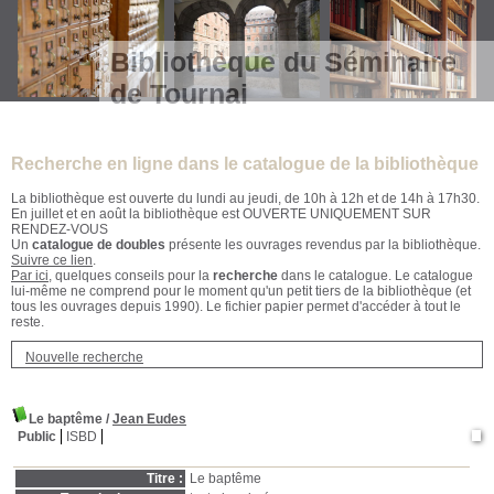
Bibliothèque du Séminaire
de Tournai
Recherche en ligne dans le catalogue de la bibliothèque
La bibliothèque est ouverte du lundi au jeudi, de 10h à 12h et de 14h à 17h30.
En juillet et en août la bibliothèque est OUVERTE UNIQUEMENT SUR
RENDEZ-VOUS
Un
catalogue de doubles
présente les ouvrages revendus par la bibliothèque.
Suivre ce lien
.
Par ici
, quelques conseils pour la
recherche
dans le catalogue. Le catalogue
lui-même ne comprend pour le moment qu'un petit tiers de la bibliothèque (et
tous les ouvrages depuis 1990). Le fichier papier permet d'accéder à tout le
reste.
Nouvelle recherche
Le baptême
/
Jean Eudes
Public
ISBD
Titre :
Le baptême