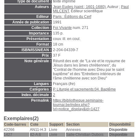
Type de document :
texte imprimé
Auteurs :
Jean Eudes (saint ; 1601-1680)
, Auteur ;
Paul
MILCENT
, Éditeur scientifique
Editeur :
Paris : Éditions du Cerf
Année de publication :
1991
Collection :
Foi Vivante
num. 271
Importance :
135 p.
Présentation :
couv. ill. en coul.
Format :
18 cm
ISBN/ISSN/EAN :
2-204-04339-7
Prix :
37 F
Note générale :
Réunit des extr. de "La vie et le royaume de
Jésus dans les âmes chrétiennes", du
"Contrat de l'homme avec Dieu par le saint
baptême" et des "Entretiens intérieurs de
l'âme chrétienne avec son Dieu"
Langues :
Français (
fre
)
Catégories :
P. Liturgie et sacrements:04. Baptême
Index. décimale :
2
Permalink :
https://bibliotheque.seminaire-
tournai.be/index.php?
lvl=notice_display&id=1427
Exemplaires(2)
Code-barres
Cote
Support
Section
Disponibilité
42266
AN11-H.3
Livre
Annexes
Disponible
1427
82-A.6
Livre
Salle Christian Dubois
Disponible