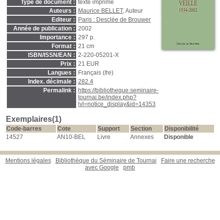
Type de document :
texte imprimé
Auteurs :
Maurice BELLET
, Auteur
Editeur :
Paris : Desclée de Brouwer
Année de publication :
2002
Importance :
297 p.
Format :
21 cm
ISBN/ISSN/EAN :
2-220-05201-X
Prix :
21 EUR
Langues :
Français (
fre
)
Index. décimale :
282.4
Permalink :
https://bibliotheque.seminaire-
tournai.be/index.php?
lvl=notice_display&id=14353
Exemplaires(1)
Code-barres
Cote
Support
Section
Disponibilité
14527
AN10-BEL
Livre
Annexes
Disponible
Mentions légales
Bibliothèque du Séminaire de Tournai
Faire une recherche
avec Google
pmb