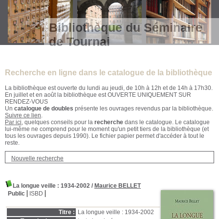
Bibliothèque du Séminaire
de Tournai
Recherche en ligne dans le catalogue de la bibliothèque
La bibliothèque est ouverte du lundi au jeudi, de 10h à 12h et de 14h à 17h30.
En juillet et en août la bibliothèque est OUVERTE UNIQUEMENT SUR
RENDEZ-VOUS
Un
catalogue de doubles
présente les ouvrages revendus par la bibliothèque.
Suivre ce lien
.
Par ici
, quelques conseils pour la
recherche
dans le catalogue. Le catalogue
lui-même ne comprend pour le moment qu'un petit tiers de la bibliothèque (et
tous les ouvrages depuis 1990). Le fichier papier permet d'accéder à tout le
reste.
Nouvelle recherche
La longue veille
: 1934-2002
/
Maurice BELLET
Public
ISBD
Titre :
La longue veille : 1934-2002