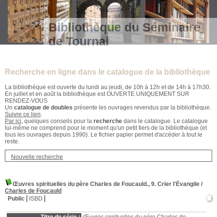
Bibliothèque du Séminaire
de Tournai
Recherche en ligne dans le catalogue de la bibliothèque
La bibliothèque est ouverte du lundi au jeudi, de 10h à 12h et de 14h à 17h30.
En juillet et en août la bibliothèque est OUVERTE UNIQUEMENT SUR
RENDEZ-VOUS
Un
catalogue de doubles
présente les ouvrages revendus par la bibliothèque.
Suivre ce lien
.
Par ici
, quelques conseils pour la
recherche
dans le catalogue. Le catalogue
lui-même ne comprend pour le moment qu'un petit tiers de la bibliothèque (et
tous les ouvrages depuis 1990). Le fichier papier permet d'accéder à tout le
reste.
Nouvelle recherche
Œuvres spirituelles du père Charles de Foucauld., 9. Crier l'Évangile
/
Charles de Foucauld
Public
ISBD