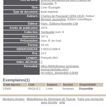
Titre de série :
Œuvres spirituelles du père Charles de
Foucauld.
, 9
Titre :
Crier l'Évangile
Type de document :
texte imprimé
Auteurs :
Charles de Foucauld (1859-1916)
, Auteur ;
Bernard Jacqueline
, Éditeur scientifique
Editeur :
Paris : Editions Nouvelle Cité
Année de publication :
1974
Collection :
Spiritualité
num. 9
Importance :
167 p.
Présentation :
couv. ill. en coul.
Format :
18 cm
ISBN/ISSN/EAN :
2-85313-008-8
Prix :
24 F
Langues :
Français (
fre
)
Index. décimale :
2
Permalink :
https://bibliotheque.seminaire-
tournai.be/index.php?
lvl=notice_display&id=15649
Exemplaires(1)
Code-barres
Cote
Support
Section
Disponibilité
15930
AN18-G.1
Livre
Annexes
Disponible
Mentions légales
Bibliothèque du Séminaire de Tournai
Faire une recherche
avec Google
pmb