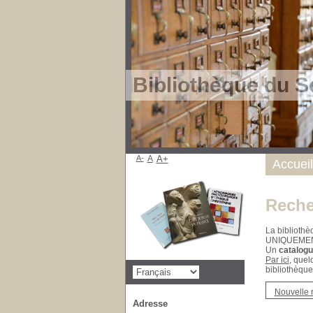
Bibliothèque du S
A-
A
A+
Accueil
Reche
La bibliothè
UNIQUEME
Un
catalogu
Par ici
, quel
bibliothèque
Nouvelle 
Adresse