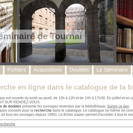
éminaire de Tournai
Fichiers
Acquisitions
Doubles
Le Séminaire
rche en ligne dans le catalogue de la b
que est ouverte du lundi au jeudi, de 10h à 12h et de 14h à 17h30. En juillet et e
NT SUR RENDEZ-VOUS
e de doubles
présente les ouvrages revendus par la bibliothèque.
Suivre ce lien
.
ques conseils pour la
recherche
dans le catalogue. Le catalogue lui-même ne compr
 (et tous les ouvrages depuis 1990). Le fichier papier permet d'accéder à tout le res
recherche