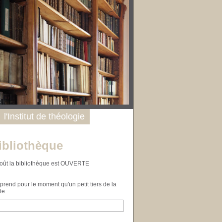
l'Institut de théologie
ibliothèque
n août la bibliothèque est OUVERTE
end pour le moment qu'un petit tiers de la
te.