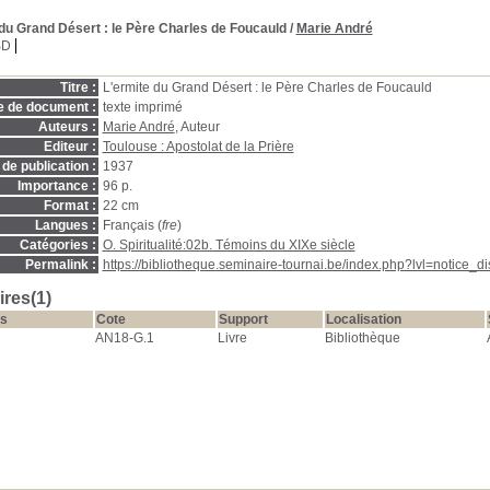
 du Grand Désert
: le Père Charles de Foucauld
/
Marie André
BD
Titre :
L'ermite du Grand Désert : le Père Charles de Foucauld
e de document :
texte imprimé
Auteurs :
Marie André
, Auteur
Editeur :
Toulouse : Apostolat de la Prière
de publication :
1937
Importance :
96 p.
Format :
22 cm
Langues :
Français (
fre
)
Catégories :
O. Spiritualité:02b. Témoins du XIXe siècle
Permalink :
https://bibliotheque.seminaire-tournai.be/index.php?lvl=notice_
res(1)
s
Cote
Support
Localisation
AN18-G.1
Livre
Bibliothèque