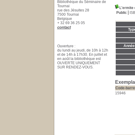
Bibliothèque du Séminaire de
Tournai
L'ermite
rue des Jésuites 28
Public
IS
7500 Tournai
Belgique
+ 32 69 36 25 05
contact
Typ
Année 
Ouverture :
du lundi au jeudi, de 10h à 12h
et de 14h à 17h30. En juillet et
en août la bibliothèque est
OUVERTE UNIQUEMENT
SUR RENDEZ-VOUS.
Exemplai
Code-barre
15946