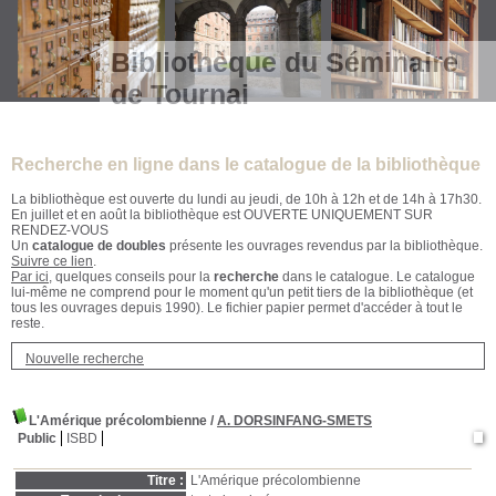
Bibliothèque du Séminaire
de Tournai
Recherche en ligne dans le catalogue de la bibliothèque
La bibliothèque est ouverte du lundi au jeudi, de 10h à 12h et de 14h à 17h30.
En juillet et en août la bibliothèque est OUVERTE UNIQUEMENT SUR
RENDEZ-VOUS
Un
catalogue de doubles
présente les ouvrages revendus par la bibliothèque.
Suivre ce lien
.
Par ici
, quelques conseils pour la
recherche
dans le catalogue. Le catalogue
lui-même ne comprend pour le moment qu'un petit tiers de la bibliothèque (et
tous les ouvrages depuis 1990). Le fichier papier permet d'accéder à tout le
reste.
Nouvelle recherche
L'Amérique précolombienne
/
A. DORSINFANG-SMETS
Public
ISBD
Titre :
L'Amérique précolombienne