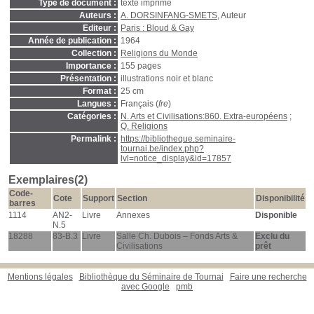
Type de document :
texte imprimé
Auteurs :
A. DORSINFANG-SMETS
, Auteur
Editeur :
Paris : Bloud & Gay
Année de publication :
1964
Collection :
Religions du Monde
Importance :
155 pages
Présentation :
illustrations noir et blanc
Format :
25 cm
Langues :
Français (
fre
)
Catégories :
N. Arts et Civilisations:860. Extra-européens
;
Q. Religions
Permalink :
https://bibliotheque.seminaire-
tournai.be/index.php?
lvl=notice_display&id=17857
Exemplaires(2)
Code-
Cote
Support
Section
Disponibilité
barres
1114
AN2-
Livre
Annexes
Disponible
N.5
18288
83-B.3
Livre
Salle Ch. Dubois – Fonds Arts &
Exclu du
Civilisations
prêt
Mentions légales
Bibliothèque du Séminaire de Tournai
Faire une recherche
avec Google
pmb