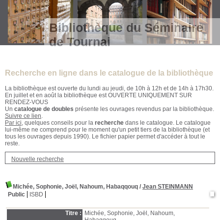
Bibliothèque du Séminaire
de Tournai
Recherche en ligne dans le catalogue de la bibliothèque
La bibliothèque est ouverte du lundi au jeudi, de 10h à 12h et de 14h à 17h30.
En juillet et en août la bibliothèque est OUVERTE UNIQUEMENT SUR
RENDEZ-VOUS
Un
catalogue de doubles
présente les ouvrages revendus par la bibliothèque.
Suivre ce lien
.
Par ici
, quelques conseils pour la
recherche
dans le catalogue. Le catalogue
lui-même ne comprend pour le moment qu'un petit tiers de la bibliothèque (et
tous les ouvrages depuis 1990). Le fichier papier permet d'accéder à tout le
reste.
Nouvelle recherche
Michée, Sophonie, Joël, Nahoum, Habaqqouq
/
Jean STEINMANN
Public
ISBD
Titre :
Michée, Sophonie, Joël, Nahoum,