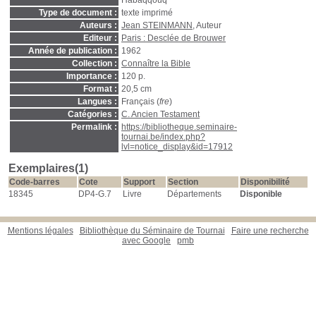
Habaqqouq
Type de document :
texte imprimé
Auteurs :
Jean STEINMANN
, Auteur
Editeur :
Paris : Desclée de Brouwer
Année de publication :
1962
Collection :
Connaître la Bible
Importance :
120 p.
Format :
20,5 cm
Langues :
Français (
fre
)
Catégories :
C. Ancien Testament
Permalink :
https://bibliotheque.seminaire-
tournai.be/index.php?
lvl=notice_display&id=17912
Exemplaires(1)
Code-barres
Cote
Support
Section
Disponibilité
18345
DP4-G.7
Livre
Départements
Disponible
Mentions légales
Bibliothèque du Séminaire de Tournai
Faire une recherche
avec Google
pmb