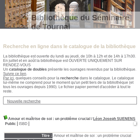
Bibliothèque du Séminaire
de Tournai
Recherche en ligne dans le catalogue de la bibliothèque
La bibliothèque est ouverte du lundi au jeudi, de 10h à 12h et de 14h à 17h30.
En juillet et en août la bibliothèque est OUVERTE UNIQUEMENT SUR
RENDEZ-VOUS
Un
catalogue de doubles
présente les ouvrages revendus par la bibliothèque.
Suivre ce lien
.
Par ici
, quelques conseils pour la
recherche
dans le catalogue. Le catalogue
lui-même ne comprend pour le moment qu'un petit tiers de la bibliothèque (et
tous les ouvrages depuis 1990). Le fichier papier permet d'accéder à tout le
reste.
Nouvelle recherche
Amour et maîtrise de soi
: un problème crucial
/
Léon Joseph SUENENS
Public
ISBD
Titre :
Amour et maîtrise de soi : un problème crucial