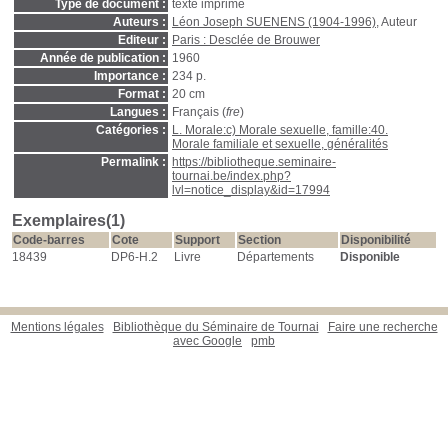
Type de document :
texte imprimé
Auteurs :
Léon Joseph SUENENS (1904-1996)
, Auteur
Editeur :
Paris : Desclée de Brouwer
Année de publication :
1960
Importance :
234 p.
Format :
20 cm
Langues :
Français (
fre
)
Catégories :
L. Morale:c) Morale sexuelle, famille:40.
Morale familiale et sexuelle, généralités
Permalink :
https://bibliotheque.seminaire-
tournai.be/index.php?
lvl=notice_display&id=17994
Exemplaires(1)
Code-barres
Cote
Support
Section
Disponibilité
18439
DP6-H.2
Livre
Départements
Disponible
Mentions légales
Bibliothèque du Séminaire de Tournai
Faire une recherche
avec Google
pmb