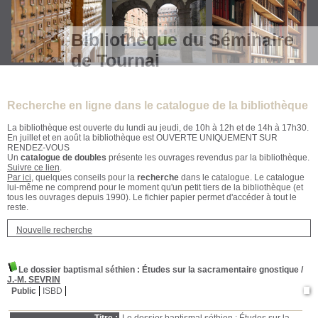
Bibliothèque du Séminaire
de Tournai
Recherche en ligne dans le catalogue de la bibliothèque
La bibliothèque est ouverte du lundi au jeudi, de 10h à 12h et de 14h à 17h30.
En juillet et en août la bibliothèque est OUVERTE UNIQUEMENT SUR
RENDEZ-VOUS
Un
catalogue de doubles
présente les ouvrages revendus par la bibliothèque.
Suivre ce lien
.
Par ici
, quelques conseils pour la
recherche
dans le catalogue. Le catalogue
lui-même ne comprend pour le moment qu'un petit tiers de la bibliothèque (et
tous les ouvrages depuis 1990). Le fichier papier permet d'accéder à tout le
reste.
Nouvelle recherche
Le dossier baptismal séthien
: Études sur la sacramentaire gnostique
/
J.-M. SEVRIN
Public
ISBD