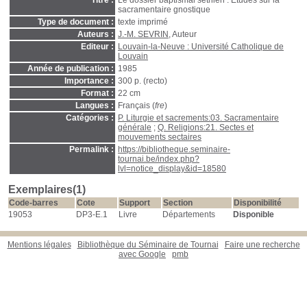
Titre :
Le dossier baptismal séthien : Études sur la
sacramentaire gnostique
Type de document :
texte imprimé
Auteurs :
J.-M. SEVRIN
, Auteur
Editeur :
Louvain-la-Neuve : Université Catholique de
Louvain
Année de publication :
1985
Importance :
300 p. (recto)
Format :
22 cm
Langues :
Français (
fre
)
Catégories :
P. Liturgie et sacrements:03. Sacramentaire
générale
;
Q. Religions:21. Sectes et
mouvements sectaires
Permalink :
https://bibliotheque.seminaire-
tournai.be/index.php?
lvl=notice_display&id=18580
Exemplaires(1)
Code-barres
Cote
Support
Section
Disponibilité
19053
DP3-E.1
Livre
Départements
Disponible
Mentions légales
Bibliothèque du Séminaire de Tournai
Faire une recherche
avec Google
pmb