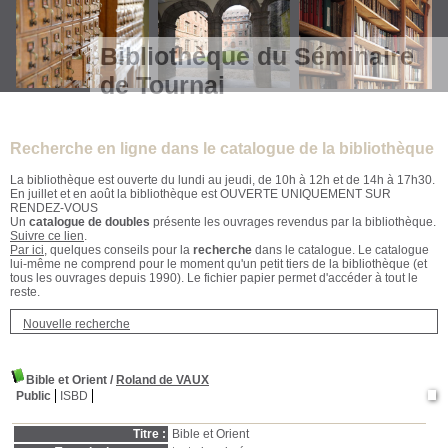
Bibliothèque du Séminaire
de Tournai
Recherche en ligne dans le catalogue de la bibliothèque
La bibliothèque est ouverte du lundi au jeudi, de 10h à 12h et de 14h à 17h30.
En juillet et en août la bibliothèque est OUVERTE UNIQUEMENT SUR
RENDEZ-VOUS
Un
catalogue de doubles
présente les ouvrages revendus par la bibliothèque.
Suivre ce lien
.
Par ici
, quelques conseils pour la
recherche
dans le catalogue. Le catalogue
lui-même ne comprend pour le moment qu'un petit tiers de la bibliothèque (et
tous les ouvrages depuis 1990). Le fichier papier permet d'accéder à tout le
reste.
Nouvelle recherche
Bible et Orient
/
Roland de VAUX
Public
ISBD
Titre :
Bible et Orient