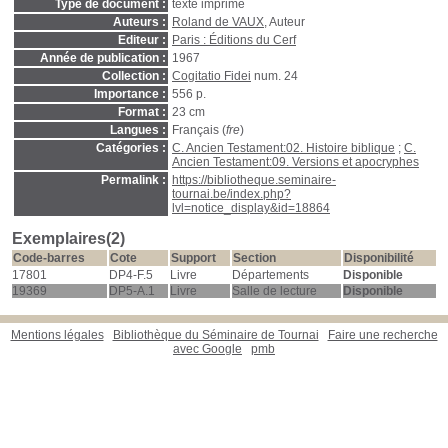
Type de document :
texte imprimé
Auteurs :
Roland de VAUX
, Auteur
Editeur :
Paris : Éditions du Cerf
Année de publication :
1967
Collection :
Cogitatio Fidei
num. 24
Importance :
556 p.
Format :
23 cm
Langues :
Français (
fre
)
Catégories :
C. Ancien Testament:02. Histoire biblique
;
C.
Ancien Testament:09. Versions et apocryphes
Permalink :
https://bibliotheque.seminaire-
tournai.be/index.php?
lvl=notice_display&id=18864
Exemplaires(2)
Code-barres
Cote
Support
Section
Disponibilité
17801
DP4-F.5
Livre
Départements
Disponible
19369
DP5-A.1
Livre
Salle de lecture
Disponible
Mentions légales
Bibliothèque du Séminaire de Tournai
Faire une recherche
avec Google
pmb