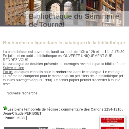
Bibliothèque du Séminaire
de Tournai
Recherche en ligne dans le catalogue de la bibliothèque
La bibliothèque est ouverte du lundi au jeudi, de 10h à 12h et de 14h à 17h30.
En juillet et en août la bibliothèque est OUVERTE UNIQUEMENT SUR
RENDEZ-VOUS
Un
catalogue de doubles
présente les ouvrages revendus par la bibliothèque.
Suivre ce lien
.
Par ici
, quelques conseils pour la
recherche
dans le catalogue. Le catalogue
lui-même ne comprend pour le moment qu'un petit tiers de la bibliothèque (et
tous les ouvrages depuis 1990). Le fichier papier permet d'accéder à tout le
reste.
Nouvelle recherche
Les biens temporels de l'église
: commentaire des Canons 1254-1310
/
Jean-Claude PERISSET
Public
ISBD