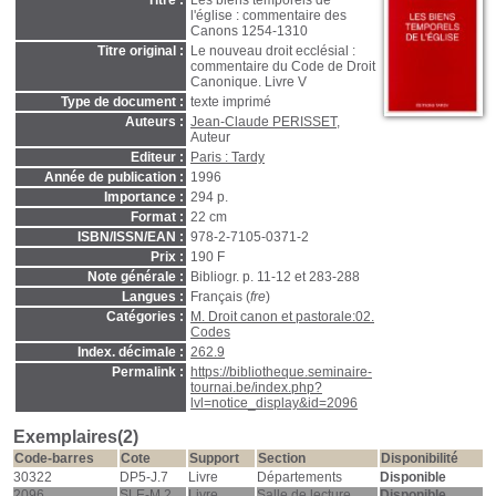
Titre :
Les biens temporels de
l'église : commentaire des
Canons 1254-1310
Titre original :
Le nouveau droit ecclésial :
commentaire du Code de Droit
Canonique. Livre V
Type de document :
texte imprimé
Auteurs :
Jean-Claude PERISSET
,
Auteur
Editeur :
Paris : Tardy
Année de publication :
1996
Importance :
294 p.
Format :
22 cm
ISBN/ISSN/EAN :
978-2-7105-0371-2
Prix :
190 F
Note générale :
Bibliogr. p. 11-12 et 283-288
Langues :
Français (
fre
)
Catégories :
M. Droit canon et pastorale:02.
Codes
Index. décimale :
262.9
Permalink :
https://bibliotheque.seminaire-
tournai.be/index.php?
lvl=notice_display&id=2096
Exemplaires(2)
Code-barres
Cote
Support
Section
Disponibilité
30322
DP5-J.7
Livre
Départements
Disponible
2096
SLE-M.2
Livre
Salle de lecture
Disponible