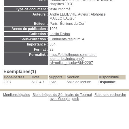
Titre :
Commentaire des Proverbes : II. Tome II :
chapitres 19-31
Type de document :
texte imprimé
Auteurs :
André LELIEVRE
, Auteur ;
Alphonse
MAILLOT
, Auteur
Editeur :
Paris : Éditions du Cerf
Année de publication :
1996
Collection :
Lectio Divina
Sous-collection :
Commentaires
num. 4
Importance :
384
Format :
22
Permalink :
https://bibliotheque.seminaire-
tournai.be/index.php?
lvl=notice_display&id=2207
Exemplaires(1)
Code-barres
Cote
Support
Section
Disponibilité
2207
SLC-4.7
Livre
Salle de lecture
Disponible
Mentions légales
Bibliothèque du Séminaire de Tournai
Faire une recherche
avec Google
pmb