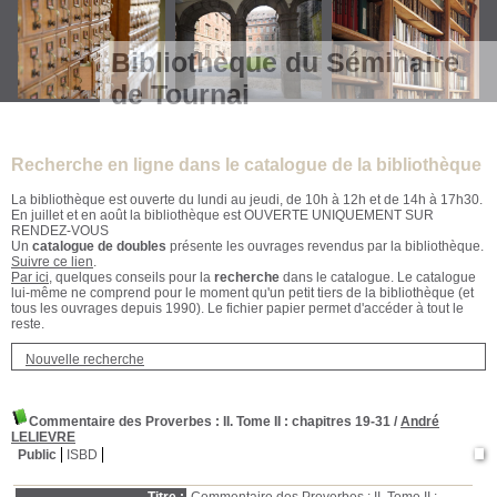
Bibliothèque du Séminaire
de Tournai
Recherche en ligne dans le catalogue de la bibliothèque
La bibliothèque est ouverte du lundi au jeudi, de 10h à 12h et de 14h à 17h30.
En juillet et en août la bibliothèque est OUVERTE UNIQUEMENT SUR
RENDEZ-VOUS
Un
catalogue de doubles
présente les ouvrages revendus par la bibliothèque.
Suivre ce lien
.
Par ici
, quelques conseils pour la
recherche
dans le catalogue. Le catalogue
lui-même ne comprend pour le moment qu'un petit tiers de la bibliothèque (et
tous les ouvrages depuis 1990). Le fichier papier permet d'accéder à tout le
reste.
Nouvelle recherche
Commentaire des Proverbes
: II. Tome II : chapitres 19-31
/
André
LELIEVRE
Public
ISBD