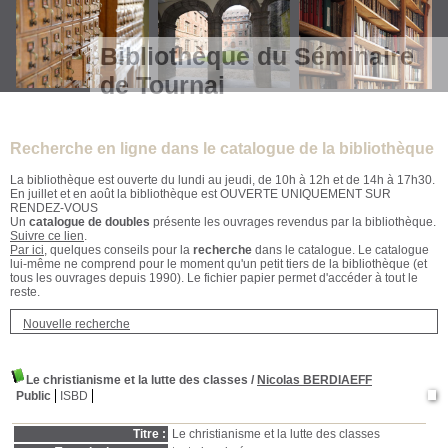
Bibliothèque du Séminaire
de Tournai
Recherche en ligne dans le catalogue de la bibliothèque
La bibliothèque est ouverte du lundi au jeudi, de 10h à 12h et de 14h à 17h30.
En juillet et en août la bibliothèque est OUVERTE UNIQUEMENT SUR
RENDEZ-VOUS
Un
catalogue de doubles
présente les ouvrages revendus par la bibliothèque.
Suivre ce lien
.
Par ici
, quelques conseils pour la
recherche
dans le catalogue. Le catalogue
lui-même ne comprend pour le moment qu'un petit tiers de la bibliothèque (et
tous les ouvrages depuis 1990). Le fichier papier permet d'accéder à tout le
reste.
Nouvelle recherche
Le christianisme et la lutte des classes
/
Nicolas BERDIAEFF
Public
ISBD
Titre :
Le christianisme et la lutte des classes