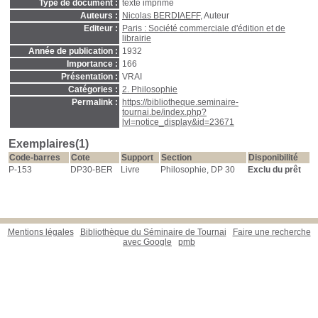
Type de document :
texte imprimé
Auteurs :
Nicolas BERDIAEFF
, Auteur
Editeur :
Paris : Société commerciale d'édition et de
librairie
Année de publication :
1932
Importance :
166
Présentation :
VRAI
Catégories :
2. Philosophie
Permalink :
https://bibliotheque.seminaire-
tournai.be/index.php?
lvl=notice_display&id=23671
Exemplaires(1)
Code-barres
Cote
Support
Section
Disponibilité
P-153
DP30-BER
Livre
Philosophie, DP 30
Exclu du prêt
Mentions légales
Bibliothèque du Séminaire de Tournai
Faire une recherche
avec Google
pmb