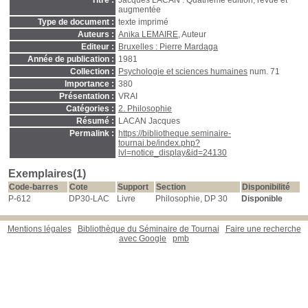
Titre :
Jacques LACAN : Quatrième édition, revue et
augmentée
Type de document :
texte imprimé
Auteurs :
Anika LEMAIRE
, Auteur
Editeur :
Bruxelles : Pierre Mardaga
Année de publication :
1981
Collection :
Psychologie et sciences humaines
num. 71
Importance :
380
Présentation :
VRAI
Catégories :
2. Philosophie
Résumé :
LACAN Jacques
Permalink :
https://bibliotheque.seminaire-
tournai.be/index.php?
lvl=notice_display&id=24130
Exemplaires(1)
Code-barres
Cote
Support
Section
Disponibilité
P-612
DP30-LAC
Livre
Philosophie, DP 30
Disponible
Mentions légales
Bibliothèque du Séminaire de Tournai
Faire une recherche
avec Google
pmb