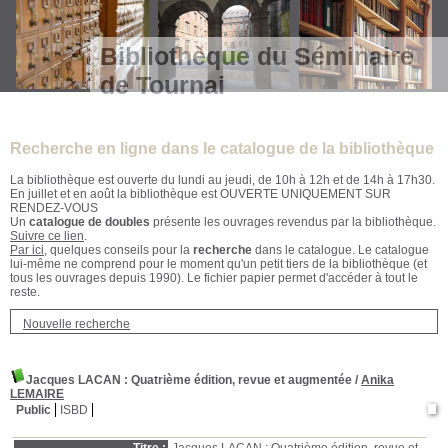
Bibliothèque du Séminaire
de Tournai
Recherche en ligne dans le catalogue de la bibliothèque
La bibliothèque est ouverte du lundi au jeudi, de 10h à 12h et de 14h à 17h30.
En juillet et en août la bibliothèque est OUVERTE UNIQUEMENT SUR
RENDEZ-VOUS
Un
catalogue de doubles
présente les ouvrages revendus par la bibliothèque.
Suivre ce lien
.
Par ici
, quelques conseils pour la
recherche
dans le catalogue. Le catalogue
lui-même ne comprend pour le moment qu'un petit tiers de la bibliothèque (et
tous les ouvrages depuis 1990). Le fichier papier permet d'accéder à tout le
reste.
Nouvelle recherche
Jacques LACAN
: Quatrième édition, revue et augmentée
/
Anika
LEMAIRE
Public
ISBD