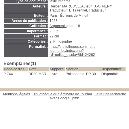
Type de document :
texte imprimé
Auteurs :
Herbert MARCUSE
, Auteur ;
J.-G. NENY
,
Traducteur ;
B. Fraenkel
, Traducteur
Editeur :
Paris : Éditions de Minuit
Année de publication :
1963
Collection :
Arguments
num. 18
Importance :
239 p.
Format :
22 cm
Catégories :
2. Philosophie
Permalink :
https://bibliotheque.seminaire-
tournai.be/index.php?
lvl=notice_display&id=24262
Exemplaires(1)
Code-barres
Cote
Support
Section
Disponibilité
P-744
DP30-MAR
Livre
Philosophie, DP 30
Disponible
Mentions légales
Bibliothèque du Séminaire de Tournai
Faire une recherche
avec Google
pmb