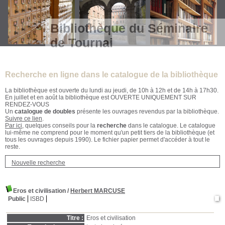
Bibliothèque du Séminaire
de Tournai
Recherche en ligne dans le catalogue de la bibliothèque
La bibliothèque est ouverte du lundi au jeudi, de 10h à 12h et de 14h à 17h30.
En juillet et en août la bibliothèque est OUVERTE UNIQUEMENT SUR
RENDEZ-VOUS
Un
catalogue de doubles
présente les ouvrages revendus par la bibliothèque.
Suivre ce lien
.
Par ici
, quelques conseils pour la
recherche
dans le catalogue. Le catalogue
lui-même ne comprend pour le moment qu'un petit tiers de la bibliothèque (et
tous les ouvrages depuis 1990). Le fichier papier permet d'accéder à tout le
reste.
Nouvelle recherche
Eros et civilisation
/
Herbert MARCUSE
Public
ISBD
Titre :
Eros et civilisation