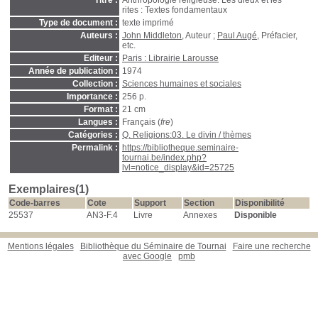
Titre :
Anthropologie religieuse. Les dieux et les
rites : Textes fondamentaux
Type de document :
texte imprimé
Auteurs :
John Middleton
, Auteur ;
Paul Augé
, Préfacier,
etc.
Editeur :
Paris : Librairie Larousse
Année de publication :
1974
Collection :
Sciences humaines et sociales
Importance :
256 p.
Format :
21 cm
Langues :
Français (
fre
)
Catégories :
Q. Religions:03. Le divin / thèmes
Permalink :
https://bibliotheque.seminaire-
tournai.be/index.php?
lvl=notice_display&id=25725
Exemplaires(1)
Code-barres
Cote
Support
Section
Disponibilité
25537
AN3-F.4
Livre
Annexes
Disponible
Mentions légales
Bibliothèque du Séminaire de Tournai
Faire une recherche
avec Google
pmb