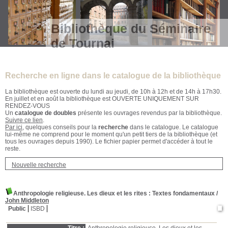
Bibliothèque du Séminaire
de Tournai
Recherche en ligne dans le catalogue de la bibliothèque
La bibliothèque est ouverte du lundi au jeudi, de 10h à 12h et de 14h à 17h30.
En juillet et en août la bibliothèque est OUVERTE UNIQUEMENT SUR
RENDEZ-VOUS
Un
catalogue de doubles
présente les ouvrages revendus par la bibliothèque.
Suivre ce lien
.
Par ici
, quelques conseils pour la
recherche
dans le catalogue. Le catalogue
lui-même ne comprend pour le moment qu'un petit tiers de la bibliothèque (et
tous les ouvrages depuis 1990). Le fichier papier permet d'accéder à tout le
reste.
Nouvelle recherche
Anthropologie religieuse. Les dieux et les rites
: Textes fondamentaux
/
John Middleton
Public
ISBD