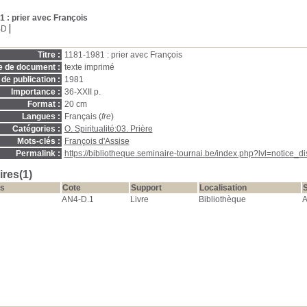
 : prier avec François
BD
Titre :
1181-1981 : prier avec François
e de document :
texte imprimé
de publication :
1981
Importance :
36-XXII p.
Format :
20 cm
Langues :
Français (
fre
)
Catégories :
O. Spiritualité:03. Prière
Mots-clés :
François d'Assise
Permalink :
https://bibliotheque.seminaire-tournai.be/index.php?lvl=notice_
res(1)
s
Cote
Support
Localisation
S
AN4-D.1
Livre
Bibliothèque
A