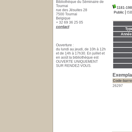
Bibliothèque du Séminaire de
Tournai
1181-1981
rue des Jésuites 28
Public
IS
7500 Tournai
Belgique
+ 32 69 36 25 05
contact
Typ
Année 
Ouverture :
du lundi au jeudi, de 10h à 12h
et de 14h à 17h30. En juillet et
en août la bibliothèque est
OUVERTE UNIQUEMENT
SUR RENDEZ-VOUS.
Exemplai
Code-barre
26297