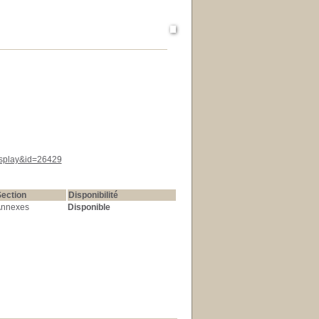
display&id=26429
ection
Disponibilité
nnexes
Disponible