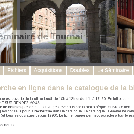
éminaire de Tournai
Fichiers
Acquisitions
Doubles
Le Séminaire
rche en ligne dans le catalogue de la b
que est ouverte du lundi au jeudi, de 10h à 12h et de 14h à 17h30. En juillet et e
NT SUR RENDEZ-VOUS
e de doubles
présente les ouvrages revendus par la bibliothèque.
Suivre ce lien
.
ques conseils pour la
recherche
dans le catalogue. Le catalogue lui-même ne compr
 (et tous les ouvrages depuis 1990). Le fichier papier permet d'accéder à tout le res
recherche