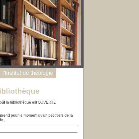
l'Institut de théologie
ibliothèque
n août la bibliothèque est OUVERTE
end pour le moment qu'un petit tiers de la
te.