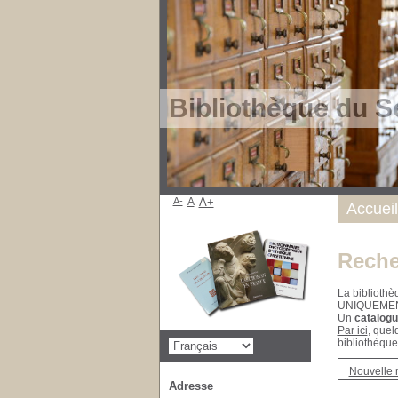
Bibliothèque du S
A-
A
A+
Accueil
Reche
La bibliothè
UNIQUEME
Un
catalogu
Par ici
, quel
bibliothèque
Nouvelle 
Adresse