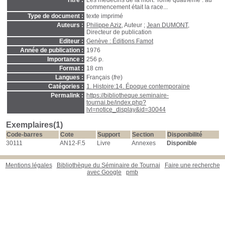
Titre :
Les médecins de la mort. Tome quatrième : au
commencement était la race...
Type de document :
texte imprimé
Auteurs :
Philippe Aziz
, Auteur ;
Jean DUMONT
,
Directeur de publication
Editeur :
Genève : Éditions Famot
Année de publication :
1976
Importance :
256 p.
Format :
18 cm
Langues :
Français (
fre
)
Catégories :
1. Histoire:14. Époque contemporaine
Permalink :
https://bibliotheque.seminaire-
tournai.be/index.php?
lvl=notice_display&id=30044
Exemplaires(1)
Code-barres
Cote
Support
Section
Disponibilité
30111
AN12-F.5
Livre
Annexes
Disponible
Mentions légales
Bibliothèque du Séminaire de Tournai
Faire une recherche
avec Google
pmb