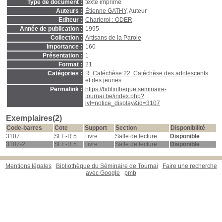
Type de document :
texte imprimé
Auteurs :
Étienne GATHY
, Auteur
Editeur :
Charleroi : ODER
Année de publication :
1995
Collection :
Artisans de la Parole
Importance :
160
Présentation :
1
Format :
21
Catégories :
R. Catéchèse:22. Catéchèse des adolescents
et des jeunes
Permalink :
https://bibliotheque.seminaire-
tournai.be/index.php?
lvl=notice_display&id=3107
Exemplaires(2)
Code-barres
Cote
Support
Section
Disponibilité
3107
SLE-R.5
Livre
Salle de lecture
Disponible
3107-2
SLE-R.5
Livre
Salle de lecture
Disponible
Mentions légales
Bibliothèque du Séminaire de Tournai
Faire une recherche
avec Google
pmb