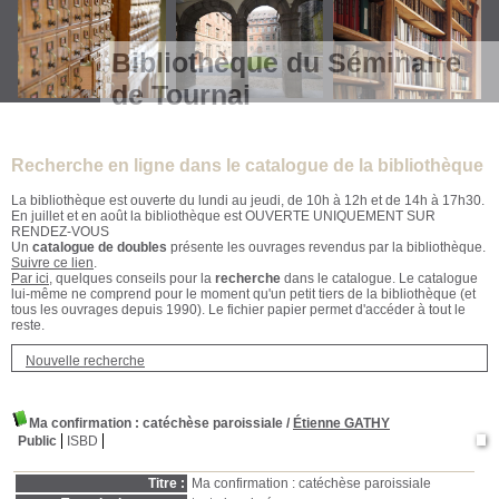
Bibliothèque du Séminaire
de Tournai
Recherche en ligne dans le catalogue de la bibliothèque
La bibliothèque est ouverte du lundi au jeudi, de 10h à 12h et de 14h à 17h30.
En juillet et en août la bibliothèque est OUVERTE UNIQUEMENT SUR
RENDEZ-VOUS
Un
catalogue de doubles
présente les ouvrages revendus par la bibliothèque.
Suivre ce lien
.
Par ici
, quelques conseils pour la
recherche
dans le catalogue. Le catalogue
lui-même ne comprend pour le moment qu'un petit tiers de la bibliothèque (et
tous les ouvrages depuis 1990). Le fichier papier permet d'accéder à tout le
reste.
Nouvelle recherche
Ma confirmation : catéchèse paroissiale
/
Étienne GATHY
Public
ISBD
Titre :
Ma confirmation : catéchèse paroissiale