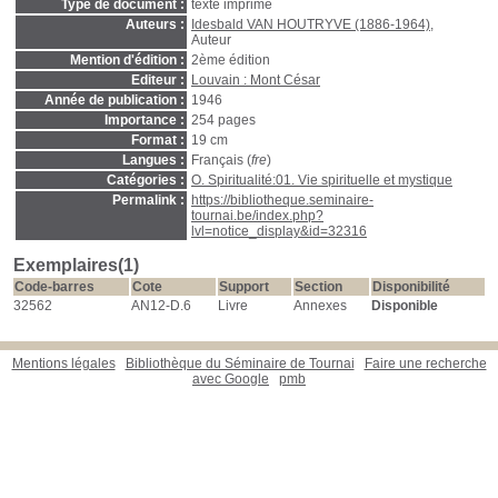
Type de document :
texte imprimé
Auteurs :
Idesbald VAN HOUTRYVE (1886-1964)
,
Auteur
Mention d'édition :
2ème édition
Editeur :
Louvain : Mont César
Année de publication :
1946
Importance :
254 pages
Format :
19 cm
Langues :
Français (
fre
)
Catégories :
O. Spiritualité:01. Vie spirituelle et mystique
Permalink :
https://bibliotheque.seminaire-
tournai.be/index.php?
lvl=notice_display&id=32316
Exemplaires(1)
Code-barres
Cote
Support
Section
Disponibilité
32562
AN12-D.6
Livre
Annexes
Disponible
Mentions légales
Bibliothèque du Séminaire de Tournai
Faire une recherche
avec Google
pmb