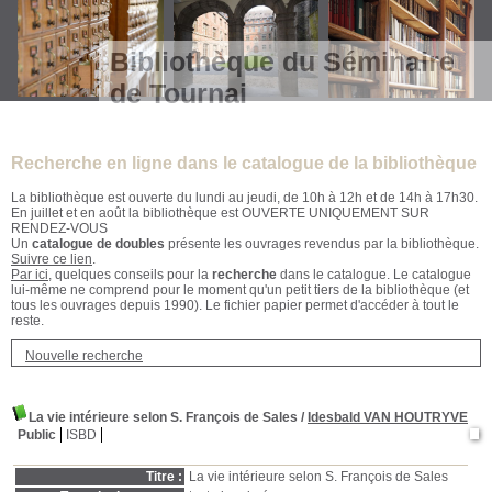
Bibliothèque du Séminaire
de Tournai
Recherche en ligne dans le catalogue de la bibliothèque
La bibliothèque est ouverte du lundi au jeudi, de 10h à 12h et de 14h à 17h30.
En juillet et en août la bibliothèque est OUVERTE UNIQUEMENT SUR
RENDEZ-VOUS
Un
catalogue de doubles
présente les ouvrages revendus par la bibliothèque.
Suivre ce lien
.
Par ici
, quelques conseils pour la
recherche
dans le catalogue. Le catalogue
lui-même ne comprend pour le moment qu'un petit tiers de la bibliothèque (et
tous les ouvrages depuis 1990). Le fichier papier permet d'accéder à tout le
reste.
Nouvelle recherche
La vie intérieure selon S. François de Sales
/
Idesbald VAN HOUTRYVE
Public
ISBD
Titre :
La vie intérieure selon S. François de Sales