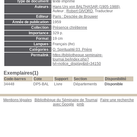
Type de document :
texte imprimé
Auteurs :
Hans Urs von BALTHASAR (1905-1988)
,
Auteur ;
Robert GIVORD
, Traducteur
Editeur :
Paris : Desclée de Brouwer
Année de publication :
1959
Collection :
Présence chrétienne
Importance :
329 p.
Format :
19 cm
Langues :
Français (
fre
)
Catégories :
O. Spiritualité:03. Prière
Permalink :
https://bibliotheque.seminaire-
tournai.be/index.php?
lvl=notice_display&id=34150
Exemplaires(1)
Code-barres
Cote
Support
Section
Disponibilité
34448
DP5-BAL
Livre
Départements
Disponible
Mentions légales
Bibliothèque du Séminaire de Tournai
Faire une recherche
avec Google
pmb