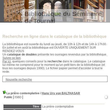
Bibliothèque du Séminaire
de Tournai
Recherche en ligne dans le catalogue de la bibliothèque
La bibliothèque est ouverte du lundi au jeudi, de 10h à 12h et de 14h à 17h30.
En juillet et en août la bibliothèque est OUVERTE UNIQUEMENT SUR
RENDEZ-VOUS
Un
catalogue de doubles
présente les ouvrages revendus par la bibliothèque.
Suivre ce lien
.
Par ici
, quelques conseils pour la
recherche
dans le catalogue. Le catalogue
lui-même ne comprend pour le moment qu'un petit tiers de la bibliothèque (et
tous les ouvrages depuis 1990). Le fichier papier permet d'accéder à tout le
reste.
Nouvelle recherche
La prière contemplative
/
Hans Urs von BALTHASAR
Public
ISBD
Titre :
La prière contemplative