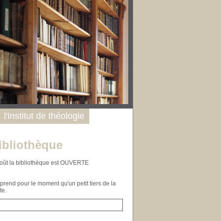
l'Institut de théologie
ibliothèque
n août la bibliothèque est OUVERTE
end pour le moment qu'un petit tiers de la
te.