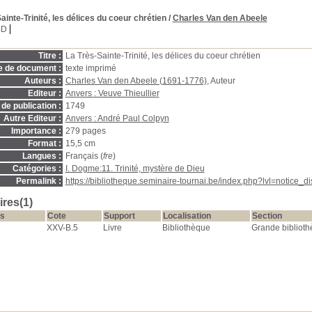
ainte-Trinité, les délices du coeur chrétien
/
Charles Van den Abeele
BD
Titre :
La Très-Sainte-Trinité, les délices du coeur chrétien
e de document :
texte imprimé
Auteurs :
Charles Van den Abeele (1691-1776)
, Auteur
Editeur :
Anvers : Veuve Thieullier
de publication :
1749
Autre Editeur :
Anvers : André Paul Colpyn
Importance :
279 pages
Format :
15,5 cm
Langues :
Français (
fre
)
Catégories :
I. Dogme:11. Trinité, mystère de Dieu
Permalink :
https://bibliotheque.seminaire-tournai.be/index.php?lvl=notice_
res(1)
s
Cote
Support
Localisation
Section
XXV-B.5
Livre
Bibliothèque
Grande bibliot