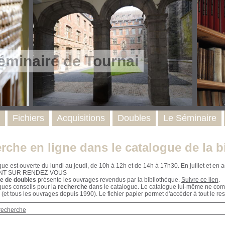
éminaire de Tournai
Fichiers
Acquisitions
Doubles
Le Séminaire
rche en ligne dans le catalogue de la b
que est ouverte du lundi au jeudi, de 10h à 12h et de 14h à 17h30. En juillet et e
NT SUR RENDEZ-VOUS
e de doubles
présente les ouvrages revendus par la bibliothèque.
Suivre ce lien
.
ques conseils pour la
recherche
dans le catalogue. Le catalogue lui-même ne compr
 (et tous les ouvrages depuis 1990). Le fichier papier permet d'accéder à tout le res
recherche