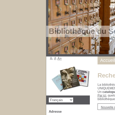
Bibliothèque du S
A-
A
A+
Accueil
Reche
La bibliothè
UNIQUEME
Un
catalogu
Par ici
, quel
bibliothèque
Nouvelle 
Adresse