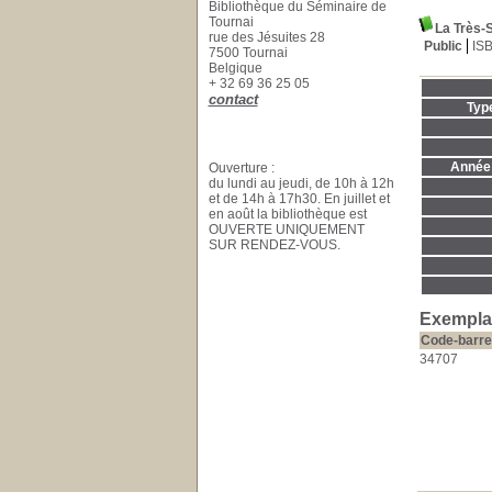
Bibliothèque du Séminaire de
Tournai
La Très-S
rue des Jésuites 28
Public
IS
7500 Tournai
Belgique
+ 32 69 36 25 05
contact
Typ
Année 
Ouverture :
du lundi au jeudi, de 10h à 12h
et de 14h à 17h30. En juillet et
en août la bibliothèque est
OUVERTE UNIQUEMENT
SUR RENDEZ-VOUS.
Exemplai
Code-barre
34707