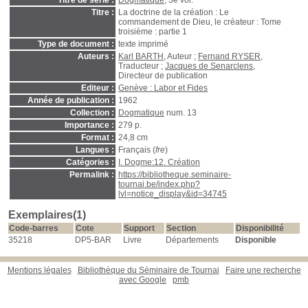
Titre de série :
Dogmatique
, 3è vol.
Titre :
La doctrine de la création : Le
commandement de Dieu, le créateur : Tome
troisième : partie 1
Type de document :
texte imprimé
Auteurs :
Karl BARTH
, Auteur ;
Fernand RYSER
,
Traducteur ;
Jacques de Senarclens
,
Directeur de publication
Editeur :
Genève : Labor et Fides
Année de publication :
1962
Collection :
Dogmatique
num. 13
Importance :
279 p.
Format :
24,8 cm
Langues :
Français (
fre
)
Catégories :
I. Dogme:12. Création
Permalink :
https://bibliotheque.seminaire-
tournai.be/index.php?
lvl=notice_display&id=34745
Exemplaires(1)
Code-barres
Cote
Support
Section
Disponibilité
35218
DP5-BAR
Livre
Départements
Disponible
Mentions légales
Bibliothèque du Séminaire de Tournai
Faire une recherche
avec Google
pmb