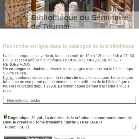
Bibliothèque du Séminaire
de Tournai
Recherche en ligne dans le catalogue de la bibliothèque
La bibliothèque est ouverte du lundi au jeudi, de 10h à 12h et de 14h à 17h30.
En juillet et en août la bibliothèque est OUVERTE UNIQUEMENT SUR
RENDEZ-VOUS
Un
catalogue de doubles
présente les ouvrages revendus par la bibliothèque.
Suivre ce lien
.
Par ici
, quelques conseils pour la
recherche
dans le catalogue. Le catalogue
lui-même ne comprend pour le moment qu'un petit tiers de la bibliothèque (et
tous les ouvrages depuis 1990). Le fichier papier permet d'accéder à tout le
reste.
Nouvelle recherche
Dogmatique, 3è vol.. La doctrine de la création : Le commandement de
Dieu, le créateur
: Tome troisième : partie 1
/
Karl BARTH
Public
ISBD