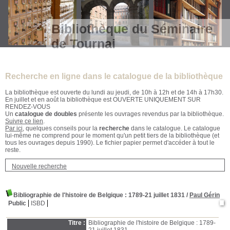
Bibliothèque du Séminaire
de Tournai
Recherche en ligne dans le catalogue de la bibliothèque
La bibliothèque est ouverte du lundi au jeudi, de 10h à 12h et de 14h à 17h30.
En juillet et en août la bibliothèque est OUVERTE UNIQUEMENT SUR
RENDEZ-VOUS
Un
catalogue de doubles
présente les ouvrages revendus par la bibliothèque.
Suivre ce lien
.
Par ici
, quelques conseils pour la
recherche
dans le catalogue. Le catalogue
lui-même ne comprend pour le moment qu'un petit tiers de la bibliothèque (et
tous les ouvrages depuis 1990). Le fichier papier permet d'accéder à tout le
reste.
Nouvelle recherche
Bibliographie de l'histoire de Belgique
: 1789-21 juillet 1831
/
Paul Gérin
Public
ISBD
Titre :
Bibliographie de l'histoire de Belgique : 1789-