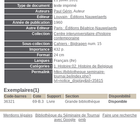
21 juillet 1831
Type de document :
texte imprimé
Auteurs :
Paul Gérin
, Auteur
Editeur :
Louvain : Éditions Nauwelaerts
Année de publication :
1960
Autre Editeur :
Paris : Éditions Béatrice-Nauwelaerts
Collection :
Centre interuniversitaire d'histoire
contemporaine
Sous-collection :
Cahiers - Bijdragen
num. 15
Importance :
432 p.
Format :
24 cm
Langues :
Français (
fre
)
Catégories :
1. Histoire:02. Histoire de Belgique
Permalink :
https://bibliotheque.seminaire-
tournai.be/index.php?
lvl=notice_display&id=35815
Exemplaires(1)
Code-barres
Cote
Support
Section
Disponibilité
36321
69-B.3
Livre
Grande bibliothèque
Disponible
Mentions légales
Bibliothèque du Séminaire de Tournai
Faire une recherche
avec Google
pmb