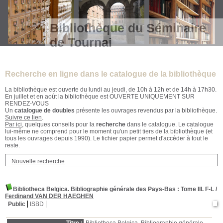
Bibliothèque du Séminaire
de Tournai
Recherche en ligne dans le catalogue de la bibliothèque
La bibliothèque est ouverte du lundi au jeudi, de 10h à 12h et de 14h à 17h30.
En juillet et en août la bibliothèque est OUVERTE UNIQUEMENT SUR
RENDEZ-VOUS
Un
catalogue de doubles
présente les ouvrages revendus par la bibliothèque.
Suivre ce lien
.
Par ici
, quelques conseils pour la
recherche
dans le catalogue. Le catalogue
lui-même ne comprend pour le moment qu'un petit tiers de la bibliothèque (et
tous les ouvrages depuis 1990). Le fichier papier permet d'accéder à tout le
reste.
Nouvelle recherche
Bibliotheca Belgica. Bibliographie générale des Pays-Bas
: Tome III. F-L
/
Ferdinand VAN DER HAEGHEN
Public
ISBD