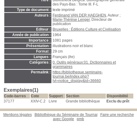
Titre :
Bibliotheca Belgica. Bibliographie générale
des Pays-Bas : Tome III. F-L
Type de document :
texte imprimé
Auteurs :
Ferdinand VAN DER HAEGHEN
, Auteur ;
Marie-Thérèse Lenger
, Directeur de
publication
Editeur :
Bruxelles : Éditions Culture et Civilisation
Année de publication :
1964
Importance :
1081 pages
Présentation :
illustrations noir et blanc
Format :
29 cm
Langues :
Français (
fre
)
Catégories :
0. Outils généraux:01. Dictionnaires et
grammaires
Permalink :
https://bibliotheque.seminaire-
tournai.be/index.php?
lvl=notice_display&id=36660
Exemplaires(1)
Code-barres
Cote
Support
Section
Disponibilité
37177
XXIV-C.2
Livre
Grande bibliothèque
Exclu du prêt
Mentions légales
Bibliothèque du Séminaire de Tournai
Faire une recherche
avec Google
pmb