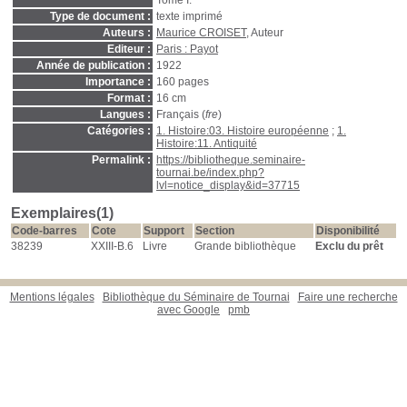
Tome I.
Type de document :
texte imprimé
Auteurs :
Maurice CROISET
, Auteur
Editeur :
Paris : Payot
Année de publication :
1922
Importance :
160 pages
Format :
16 cm
Langues :
Français (
fre
)
Catégories :
1. Histoire:03. Histoire européenne
;
1.
Histoire:11. Antiquité
Permalink :
https://bibliotheque.seminaire-
tournai.be/index.php?
lvl=notice_display&id=37715
Exemplaires(1)
Code-barres
Cote
Support
Section
Disponibilité
38239
XXIII-B.6
Livre
Grande bibliothèque
Exclu du prêt
Mentions légales
Bibliothèque du Séminaire de Tournai
Faire une recherche
avec Google
pmb