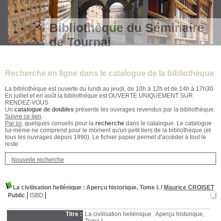
Bibliothèque du Séminaire
de Tournai
Recherche en ligne dans le catalogue de la bibliothèque
La bibliothèque est ouverte du lundi au jeudi, de 10h à 12h et de 14h à 17h30.
En juillet et en août la bibliothèque est OUVERTE UNIQUEMENT SUR
RENDEZ-VOUS
Un
catalogue de doubles
présente les ouvrages revendus par la bibliothèque.
Suivre ce lien
.
Par ici
, quelques conseils pour la
recherche
dans le catalogue. Le catalogue
lui-même ne comprend pour le moment qu'un petit tiers de la bibliothèque (et
tous les ouvrages depuis 1990). Le fichier papier permet d'accéder à tout le
reste.
Nouvelle recherche
La civilisation hellénique
: Aperçu historique, Tome I.
/
Maurice CROISET
Public
ISBD
Titre :
La civilisation hellénique : Aperçu historique,