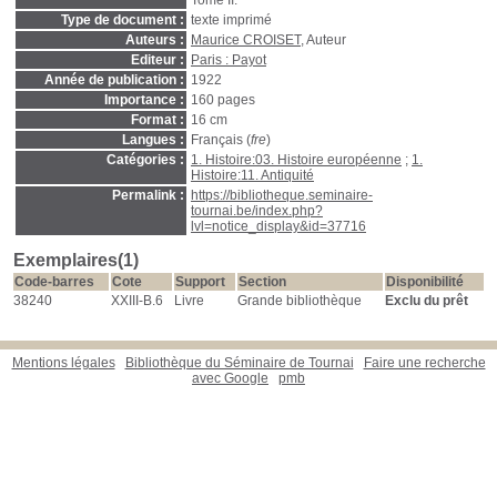
Tome II.
Type de document :
texte imprimé
Auteurs :
Maurice CROISET
, Auteur
Editeur :
Paris : Payot
Année de publication :
1922
Importance :
160 pages
Format :
16 cm
Langues :
Français (
fre
)
Catégories :
1. Histoire:03. Histoire européenne
;
1.
Histoire:11. Antiquité
Permalink :
https://bibliotheque.seminaire-
tournai.be/index.php?
lvl=notice_display&id=37716
Exemplaires(1)
Code-barres
Cote
Support
Section
Disponibilité
38240
XXIII-B.6
Livre
Grande bibliothèque
Exclu du prêt
Mentions légales
Bibliothèque du Séminaire de Tournai
Faire une recherche
avec Google
pmb