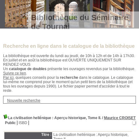
Bibliothèque du Séminaire
de Tournai
Recherche en ligne dans le catalogue de la bibliothèque
La bibliothèque est ouverte du lundi au jeudi, de 10h à 12h et de 14h à 17h30.
En juillet et en août la bibliothèque est OUVERTE UNIQUEMENT SUR
RENDEZ-VOUS
Un
catalogue de doubles
présente les ouvrages revendus par la bibliothèque.
Suivre ce lien
.
Par ici
, quelques conseils pour la
recherche
dans le catalogue. Le catalogue
lui-même ne comprend pour le moment qu'un petit tiers de la bibliothèque (et
tous les ouvrages depuis 1990). Le fichier papier permet d'accéder à tout le
reste.
Nouvelle recherche
La civilisation hellénique
: Aperçu historique, Tome II.
/
Maurice CROISET
Public
ISBD
Titre :
La civilisation hellénique : Aperçu historique,