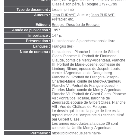
Titre :
Paris, ce 10 germinal an V : Lettres de Gilbert
Claes à son père, à Fologne 1797-1799
Type de document :
texte imprimé
Auteurs :
Jean PURAYE
, Auteur ;
Jean PURAYE
,
Préfacier, etc.
Editeur :
Bruges : Desclée de Brouwer
Année de publication :
1957
Importance :
147 p.
Présentation :
Illustrations de 8 planches dans le livre.
Langues :
Français (
fre
)
Note de contenu :
Illustrations: - Planche I : Lettre de Gilbert
Claes. Planche II : Portrait de Florimond-
Claude, comte de Mercy-Argenteau. Planche
III : Portrait de Marie-Josène, comtesse de
Limburg-Stirum, épouse de Jospeh-Louis,
comte d'Argenteau et de Dongelberg.
Planche IV : Portrait de François-Joseph-
Charles-Marie, comte de Mercy-Argenteau.
Planche V : Portrait de François-Joseph-
Charles-Marie, comte de Mercy-Argenteau.
Planche VI : Portrait de Gibert Claes. Planche
VII : Portrait de Rosalie, baronne de
Zeegraedt, épouse de Gilbert Claes. Planche
VIII : Vue du Château de Fologne.
Le dessin qui illustre la page de titre est la
reproduction de l'empreinte du cachet utilisé
par Gilbert Claes.
Les armes reproduites à la page 26 sont
celles de la famille Mercy-Argenteau.
Permalink :
https://bibliotheque.seminaire-