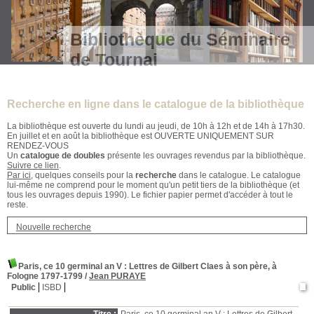
Bibliothèque du Séminaire
de Tournai
Recherche en ligne dans le catalogue de la bibliothèque
La bibliothèque est ouverte du lundi au jeudi, de 10h à 12h et de 14h à 17h30.
En juillet et en août la bibliothèque est OUVERTE UNIQUEMENT SUR
RENDEZ-VOUS
Un
catalogue de doubles
présente les ouvrages revendus par la bibliothèque.
Suivre ce lien
.
Par ici
, quelques conseils pour la
recherche
dans le catalogue. Le catalogue
lui-même ne comprend pour le moment qu'un petit tiers de la bibliothèque (et
tous les ouvrages depuis 1990). Le fichier papier permet d'accéder à tout le
reste.
Nouvelle recherche
Paris, ce 10 germinal an V
: Lettres de Gilbert Claes à son père, à
Fologne 1797-1799
/
Jean PURAYE
Public
ISBD