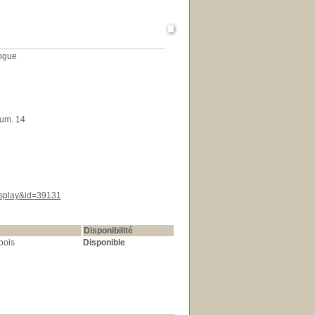
logue
um. 14
display&id=39131
Disponibilité
bois
Disponible