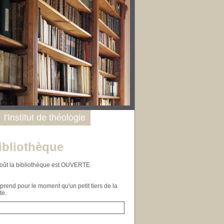
l'Institut de théologie
ibliothèque
n août la bibliothèque est OUVERTE
end pour le moment qu'un petit tiers de la
te.