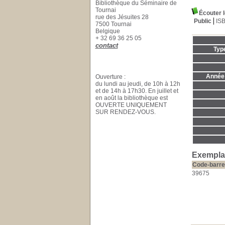
Bibliothèque du Séminaire de
Tournai
Écouter 
rue des Jésuites 28
Public
IS
7500 Tournai
Belgique
+ 32 69 36 25 05
contact
Typ
Année 
Ouverture :
du lundi au jeudi, de 10h à 12h
et de 14h à 17h30. En juillet et
en août la bibliothèque est
OUVERTE UNIQUEMENT
SUR RENDEZ-VOUS.
Exemplai
Code-barre
39675