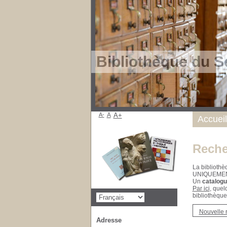
Bibliothèque du S
A-
A
A+
Accueil
Reche
La bibliothè
UNIQUEME
Un
catalogu
Par ici
, quel
bibliothèque
Nouvelle 
Adresse