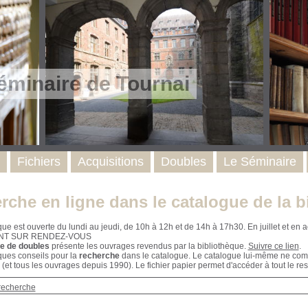
éminaire de Tournai
Fichiers
Acquisitions
Doubles
Le Séminaire
rche en ligne dans le catalogue de la b
que est ouverte du lundi au jeudi, de 10h à 12h et de 14h à 17h30. En juillet et e
NT SUR RENDEZ-VOUS
e de doubles
présente les ouvrages revendus par la bibliothèque.
Suivre ce lien
.
ques conseils pour la
recherche
dans le catalogue. Le catalogue lui-même ne compr
 (et tous les ouvrages depuis 1990). Le fichier papier permet d'accéder à tout le res
recherche