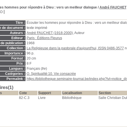
les hommes pour répondre à Dieu
: vers un meilleur dialogue
/
André FAUCHET
BD
Titre :
Écouter les hommes pour répondre à Dieu : vers un meilleur dia
e de document :
texte imprimé
Auteurs :
André FAUCHET (1918-2000)
, Auteur
Editeur :
Paris : Éditions Fleurus
de publication :
1968
Collection :
La Religieuse dans la pastorale d'aujourd'hui, ISSN 0486-3577
n
Importance :
96 p.
Format :
20 cm
Prix :
8 F
Langues :
Français (
fre
)
Catégories :
O. Spiritualité:10. Vie consacrée
Permalink :
https://bibliotheque.seminaire-tournai.be/index.php?lvl=notice_
res(1)
s
Cote
Support
Localisation
Section
82-C.3
Livre
Bibliothèque
Salle Christian Du