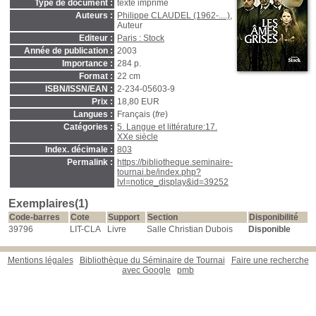
Type de document :
texte imprimé
Auteurs :
Philippe CLAUDEL (1962-....)
,
Auteur
Editeur :
Paris : Stock
Année de publication :
2003
Importance :
284 p.
Format :
22 cm
ISBN/ISSN/EAN :
2-234-05603-9
Prix :
18,80 EUR
Langues :
Français (
fre
)
Catégories :
5. Langue et littérature:17.
XXe siècle
Index. décimale :
803
Permalink :
https://bibliotheque.seminaire-
tournai.be/index.php?
lvl=notice_display&id=39252
Exemplaires(1)
Code-barres
Cote
Support
Section
Disponibilité
39796
LIT-CLA
Livre
Salle Christian Dubois
Disponible
Mentions légales
Bibliothèque du Séminaire de Tournai
Faire une recherche
avec Google
pmb