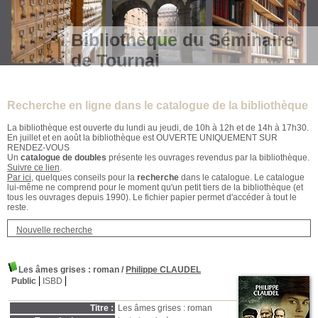
Bibliothèque du Séminaire
de Tournai
Recherche en ligne dans le catalogue de la bibliothèque
La bibliothèque est ouverte du lundi au jeudi, de 10h à 12h et de 14h à 17h30.
En juillet et en août la bibliothèque est OUVERTE UNIQUEMENT SUR
RENDEZ-VOUS
Un
catalogue de doubles
présente les ouvrages revendus par la bibliothèque.
Suivre ce lien
.
Par ici
, quelques conseils pour la
recherche
dans le catalogue. Le catalogue
lui-même ne comprend pour le moment qu'un petit tiers de la bibliothèque (et
tous les ouvrages depuis 1990). Le fichier papier permet d'accéder à tout le
reste.
Nouvelle recherche
Les âmes grises
: roman
/
Philippe CLAUDEL
Public
ISBD
Titre :
Les âmes grises : roman