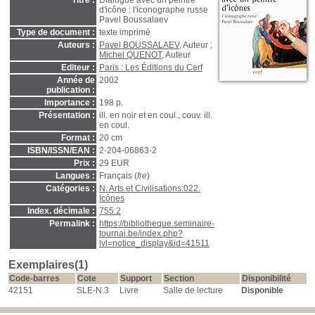
Titre :
Dialogue avec un peintre
d'icône : l'iconographe russe
Pavel Boussalaev
Type de document :
texte imprimé
Auteurs :
Pavel BOUSSALAEV
, Auteur ;
Michel QUENOT
, Auteur
Editeur :
Paris : Les Éditions du Cerf
Année de
2002
publication :
Importance :
198 p.
Présentation :
ill. en noir et en coul., couv. ill.
en coul.
Format :
20 cm
ISBN/ISSN/EAN :
2-204-06863-2
Prix :
29 EUR
Langues :
Français (
fre
)
Catégories :
N. Arts et Civilisations:022.
Icônes
Index. décimale :
755.2
Permalink :
https://bibliotheque.seminaire-
tournai.be/index.php?
lvl=notice_display&id=41511
Exemplaires(1)
Code-barres
Cote
Support
Section
Disponibilité
42151
SLE-N.3
Livre
Salle de lecture
Disponible