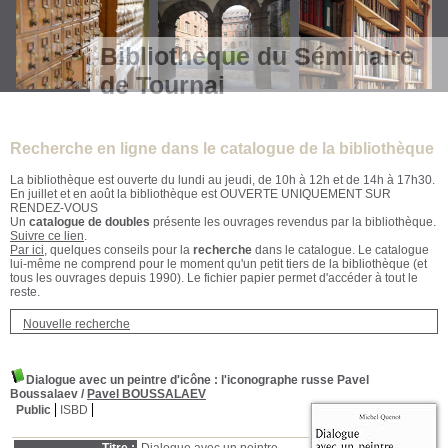
Bibliothèque du Séminaire
de Tournai
Recherche en ligne dans le catalogue de la bibliothèque
La bibliothèque est ouverte du lundi au jeudi, de 10h à 12h et de 14h à 17h30.
En juillet et en août la bibliothèque est OUVERTE UNIQUEMENT SUR
RENDEZ-VOUS
Un
catalogue de doubles
présente les ouvrages revendus par la bibliothèque.
Suivre ce lien
.
Par ici
, quelques conseils pour la
recherche
dans le catalogue. Le catalogue
lui-même ne comprend pour le moment qu'un petit tiers de la bibliothèque (et
tous les ouvrages depuis 1990). Le fichier papier permet d'accéder à tout le
reste.
Nouvelle recherche
Dialogue avec un peintre d'icône
: l'iconographe russe Pavel
Boussalaev
/
Pavel BOUSSALAEV
Public
ISBD