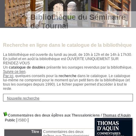
Bibliothèque du Séminaire
de Tournai
Recherche en ligne dans le catalogue de la bibliothèque
La bibliothèque est ouverte du lundi au jeudi, de 10h à 12h et de 14h à 17h30.
En juillet et en août la bibliothèque est OUVERTE UNIQUEMENT SUR
RENDEZ-VOUS
Un
catalogue de doubles
présente les ouvrages revendus par la bibliothèque.
Suivre ce lien
.
Par ici
, quelques conseils pour la
recherche
dans le catalogue. Le catalogue
lui-même ne comprend pour le moment qu'un petit tiers de la bibliothèque (et
tous les ouvrages depuis 1990). Le fichier papier permet d'accéder à tout le
reste.
Nouvelle recherche
Commentaires des deux épîtres aux Thessaloniciens
/
Thomas d'Aquin
Public
ISBD
Titre :
Commentaires des deux