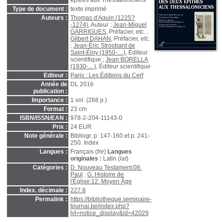
épîtres aux Thessaloniciens
Type de document :
texte imprimé
Auteurs :
Thomas d'Aquin (1225?
-1274)
, Auteur ;
Jean-Miguel
GARRIGUES
, Préfacier, etc. ;
Gilbert DAHAN
, Préfacier, etc.
;
Jean-Éric Stroobant de
Saint-Éloy (1950-....)
, Éditeur
scientifique ;
Jean BORELLA
(1930-....)
, Éditeur scientifique
Editeur :
Paris : Les Éditions du Cerf
Année de
DL 2016
publication :
Importance :
1 vol. (268 p.)
Format :
23 cm
ISBN/ISSN/EAN :
978-2-204-11143-0
Prix :
24 EUR
Note générale :
Bibliogr. p. 147-160 et p. 241-
250. Index
Langues :
Français (
fre
)
Langues
originales :
Latin (
lat
)
Catégories :
D. Nouveau Testament:08.
Paul
;
G. Histoire de
l'Église:12. Moyen Âge
Index. décimale :
227.8
Permalink :
https://bibliotheque.seminaire-
tournai.be/index.php?
lvl=notice_display&id=42029