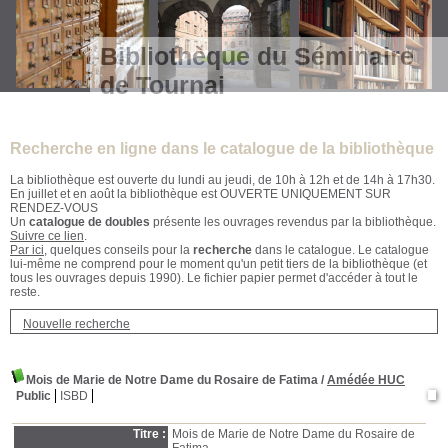
Bibliothèque du Séminaire
de Tournai
Recherche en ligne dans le catalogue de la bibliothèque
La bibliothèque est ouverte du lundi au jeudi, de 10h à 12h et de 14h à 17h30.
En juillet et en août la bibliothèque est OUVERTE UNIQUEMENT SUR
RENDEZ-VOUS
Un
catalogue de doubles
présente les ouvrages revendus par la bibliothèque.
Suivre ce lien
.
Par ici
, quelques conseils pour la
recherche
dans le catalogue. Le catalogue
lui-même ne comprend pour le moment qu'un petit tiers de la bibliothèque (et
tous les ouvrages depuis 1990). Le fichier papier permet d'accéder à tout le
reste.
Nouvelle recherche
Mois de Marie de Notre Dame du Rosaire de Fatima
/
Amédée HUC
Public
ISBD
Titre :
Mois de Marie de Notre Dame du Rosaire de