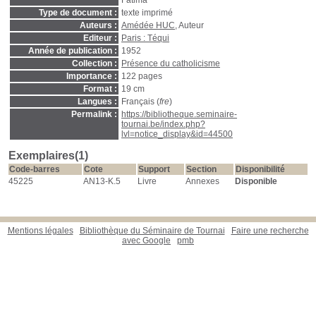
Fatima
Type de document :
texte imprimé
Auteurs :
Amédée HUC
, Auteur
Editeur :
Paris : Téqui
Année de publication :
1952
Collection :
Présence du catholicisme
Importance :
122 pages
Format :
19 cm
Langues :
Français (
fre
)
Permalink :
https://bibliotheque.seminaire-
tournai.be/index.php?
lvl=notice_display&id=44500
Exemplaires(1)
Code-barres
Cote
Support
Section
Disponibilité
45225
AN13-K.5
Livre
Annexes
Disponible
Mentions légales
Bibliothèque du Séminaire de Tournai
Faire une recherche
avec Google
pmb