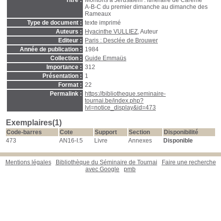
Titre :
Montons à Jérusalem : itinéraire de Carême
A-B-C du premier dimanche au dimanche des
Rameaux
Type de document :
texte imprimé
Auteurs :
Hyacinthe VULLIEZ
, Auteur
Editeur :
Paris : Desclée de Brouwer
Année de publication :
1984
Collection :
Guide Emmaüs
Importance :
312
Présentation :
1
Format :
22
Permalink :
https://bibliotheque.seminaire-
tournai.be/index.php?
lvl=notice_display&id=473
Exemplaires(1)
Code-barres
Cote
Support
Section
Disponibilité
473
AN16-I.5
Livre
Annexes
Disponible
Mentions légales
Bibliothèque du Séminaire de Tournai
Faire une recherche
avec Google
pmb