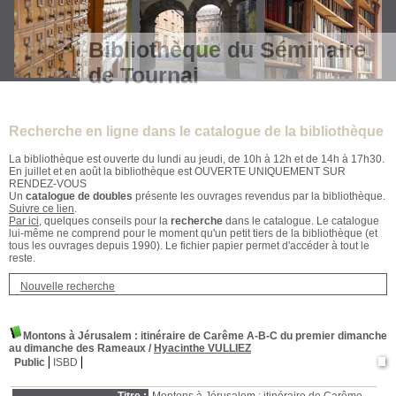
Bibliothèque du Séminaire
de Tournai
Recherche en ligne dans le catalogue de la bibliothèque
La bibliothèque est ouverte du lundi au jeudi, de 10h à 12h et de 14h à 17h30.
En juillet et en août la bibliothèque est OUVERTE UNIQUEMENT SUR
RENDEZ-VOUS
Un
catalogue de doubles
présente les ouvrages revendus par la bibliothèque.
Suivre ce lien
.
Par ici
, quelques conseils pour la
recherche
dans le catalogue. Le catalogue
lui-même ne comprend pour le moment qu'un petit tiers de la bibliothèque (et
tous les ouvrages depuis 1990). Le fichier papier permet d'accéder à tout le
reste.
Nouvelle recherche
Montons à Jérusalem : itinéraire de Carême A-B-C du premier dimanche
au dimanche des Rameaux
/
Hyacinthe VULLIEZ
Public
ISBD