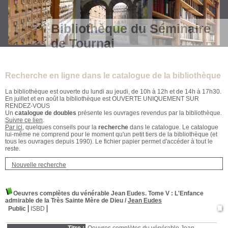
Bibliothèque du Séminaire
de Tournai
Recherche en ligne dans le catalogue de la bibliothèque
La bibliothèque est ouverte du lundi au jeudi, de 10h à 12h et de 14h à 17h30.
En juillet et en août la bibliothèque est OUVERTE UNIQUEMENT SUR
RENDEZ-VOUS
Un
catalogue de doubles
présente les ouvrages revendus par la bibliothèque.
Suivre ce lien
.
Par ici
, quelques conseils pour la
recherche
dans le catalogue. Le catalogue
lui-même ne comprend pour le moment qu'un petit tiers de la bibliothèque (et
tous les ouvrages depuis 1990). Le fichier papier permet d'accéder à tout le
reste.
Nouvelle recherche
Oeuvres complètes du vénérable Jean Eudes. Tome V
: L'Enfance
admirable de la Très Sainte Mère de Dieu
/
Jean Eudes
Public
ISBD