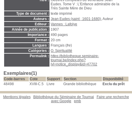
Titre :
Oeuvres complètes du vénérable Jean
Eudes. Tome V : L'Enfance admirable de la
Très Sainte Mère de Dieu
Type de document :
texte imprimé
Auteurs :
Jean Eudes (saint ; 1601-1680)
, Auteur
Editeur :
Vannes : Lafolye
Année de publication :
1907
Importance :
490 pages
Format :
20 cm
Langues :
Français (
fre
)
Catégories :
O. Spiritualité
Permalink :
https://bibliotheque.seminaire-
tournai.be/index.php?
lvl=notice_display&id=47702
Exemplaires(1)
Code-barres
Cote
Support
Section
Disponibilité
48498
XVIII-C.5
Livre
Grande bibliothèque
Exclu du prêt
Mentions légales
Bibliothèque du Séminaire de Tournai
Faire une recherche
avec Google
pmb