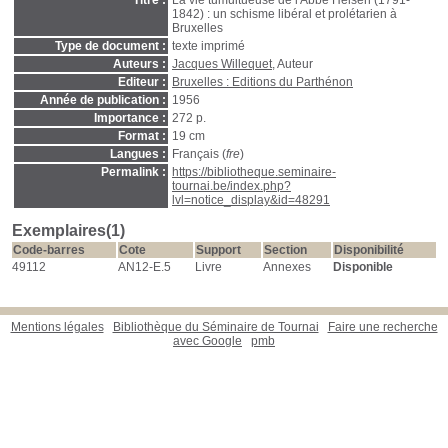
Titre :
La vie tumultueuse de l'Abbé Helsen (1791-
1842) : un schisme libéral et prolétarien à
Bruxelles
Type de document :
texte imprimé
Auteurs :
Jacques Willequet
, Auteur
Editeur :
Bruxelles : Editions du Parthénon
Année de publication :
1956
Importance :
272 p.
Format :
19 cm
Langues :
Français (
fre
)
Permalink :
https://bibliotheque.seminaire-
tournai.be/index.php?
lvl=notice_display&id=48291
Exemplaires(1)
Code-barres
Cote
Support
Section
Disponibilité
49112
AN12-E.5
Livre
Annexes
Disponible
Mentions légales
Bibliothèque du Séminaire de Tournai
Faire une recherche
avec Google
pmb