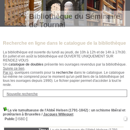
Bibliothèque du Séminaire
de Tournai
Recherche en ligne dans le catalogue de la bibliothèque
La bibliothèque est ouverte du lundi au jeudi, de 10h à 12h et de 14h à 17h30.
En juillet et en août la bibliothèque est OUVERTE UNIQUEMENT SUR
RENDEZ-VOUS
Un
catalogue de doubles
présente les ouvrages revendus par la bibliothèque.
Suivre ce lien
.
Par ici
, quelques conseils pour la
recherche
dans le catalogue. Le catalogue
lui-même ne comprend pour le moment qu'un petit tiers de la bibliothèque (et
tous les ouvrages depuis 1990). Le fichier papier permet d'accéder à tout le
reste.
Nouvelle recherche
La vie tumultueuse de l'Abbé Helsen (1791-1842)
: un schisme libéral et
prolétarien à Bruxelles
/
Jacques Willequet
Public
ISBD