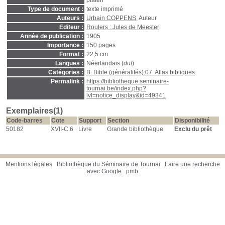
platen
Type de document :
texte imprimé
Auteurs :
Urbain COPPENS
, Auteur
Editeur :
Roulers : Jules de Meester
Année de publication :
1905
Importance :
150 pages
Format :
22,5 cm
Langues :
Néerlandais (
dut
)
Catégories :
B. Bible (généralités):07. Atlas bibliques
Permalink :
https://bibliotheque.seminaire-
tournai.be/index.php?
lvl=notice_display&id=49341
Exemplaires(1)
Code-barres
Cote
Support
Section
Disponibilité
50182
XVII-C.6
Livre
Grande bibliothèque
Exclu du prêt
Mentions légales
Bibliothèque du Séminaire de Tournai
Faire une recherche
avec Google
pmb