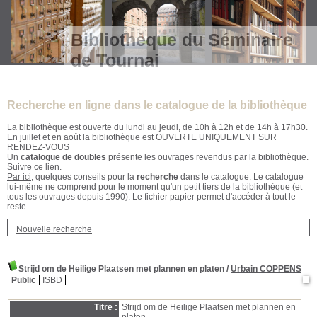
Bibliothèque du Séminaire
de Tournai
Recherche en ligne dans le catalogue de la bibliothèque
La bibliothèque est ouverte du lundi au jeudi, de 10h à 12h et de 14h à 17h30.
En juillet et en août la bibliothèque est OUVERTE UNIQUEMENT SUR
RENDEZ-VOUS
Un
catalogue de doubles
présente les ouvrages revendus par la bibliothèque.
Suivre ce lien
.
Par ici
, quelques conseils pour la
recherche
dans le catalogue. Le catalogue
lui-même ne comprend pour le moment qu'un petit tiers de la bibliothèque (et
tous les ouvrages depuis 1990). Le fichier papier permet d'accéder à tout le
reste.
Nouvelle recherche
Strijd om de Heilige Plaatsen met plannen en platen
/
Urbain COPPENS
Public
ISBD
Titre :
Strijd om de Heilige Plaatsen met plannen en