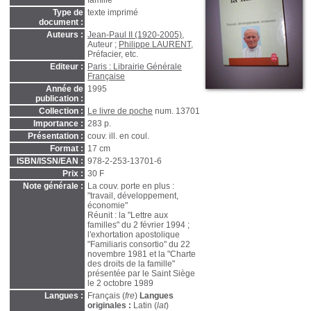
famille
Type de
texte imprimé
document :
Auteurs :
Jean-Paul II (1920-2005)
,
Auteur ;
Philippe LAURENT
,
Préfacier, etc.
Editeur :
Paris : Librairie Générale
Française
Année de
1995
publication :
Collection :
Le livre de poche
num. 13701
Importance :
283 p.
Présentation :
couv. ill. en coul.
Format :
17 cm
ISBN/ISSN/EAN :
978-2-253-13701-6
Prix :
30 F
Note générale :
La couv. porte en plus :
"travail, développement,
économie"
Réunit : la "Lettre aux
familles" du 2 février 1994 ;
l'exhortation apostolique
"Familiaris consortio" du 22
novembre 1981 et la "Charte
des droits de la famille"
présentée par le Saint Siège
le 2 octobre 1989
Langues :
Français (
fre
)
Langues
originales :
Latin (
lat
)