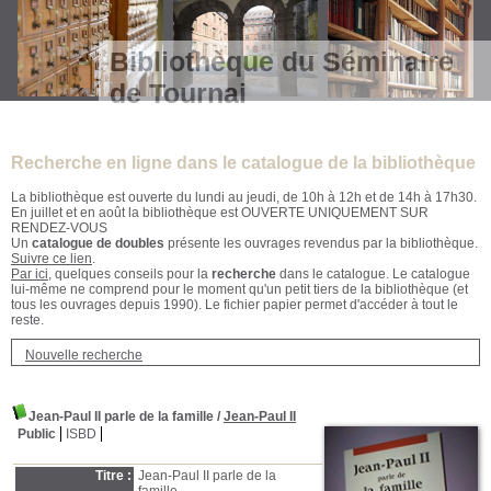
Bibliothèque du Séminaire
de Tournai
Recherche en ligne dans le catalogue de la bibliothèque
La bibliothèque est ouverte du lundi au jeudi, de 10h à 12h et de 14h à 17h30.
En juillet et en août la bibliothèque est OUVERTE UNIQUEMENT SUR
RENDEZ-VOUS
Un
catalogue de doubles
présente les ouvrages revendus par la bibliothèque.
Suivre ce lien
.
Par ici
, quelques conseils pour la
recherche
dans le catalogue. Le catalogue
lui-même ne comprend pour le moment qu'un petit tiers de la bibliothèque (et
tous les ouvrages depuis 1990). Le fichier papier permet d'accéder à tout le
reste.
Nouvelle recherche
Jean-Paul II parle de la famille
/
Jean-Paul II
Public
ISBD
Titre :
Jean-Paul II parle de la