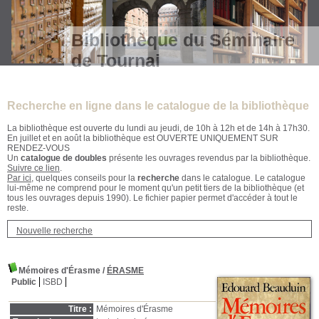
Bibliothèque du Séminaire
de Tournai
Recherche en ligne dans le catalogue de la bibliothèque
La bibliothèque est ouverte du lundi au jeudi, de 10h à 12h et de 14h à 17h30.
En juillet et en août la bibliothèque est OUVERTE UNIQUEMENT SUR
RENDEZ-VOUS
Un
catalogue de doubles
présente les ouvrages revendus par la bibliothèque.
Suivre ce lien
.
Par ici
, quelques conseils pour la
recherche
dans le catalogue. Le catalogue
lui-même ne comprend pour le moment qu'un petit tiers de la bibliothèque (et
tous les ouvrages depuis 1990). Le fichier papier permet d'accéder à tout le
reste.
Nouvelle recherche
Mémoires d'Érasme
/
ÉRASME
Public
ISBD
Titre :
Mémoires d'Érasme