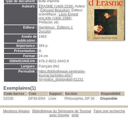
Type de document :
texte imprimé
Auteurs :
ÉRASME (1469-1536)
, Auteur
;
Édouard Beauduin
, Éditeur
scientifique ;
Léon-Ernest
HALKIN (1906-1998)
,
Préfacier, etc.
Editeur :
Gembloux : Éditions J.
Duculot
Année de
1983
publication :
Importance :
384 p.
Présentation :
ill.
Format :
24 cm
ISBN/ISSN/EAN :
978-2-8011-0443-9
Langues :
Français (
fre
)
Permalink :
https://bibliotheque.seminaire-
tournai.be/index.php?
lvl=notice_display&id=51151
Exemplaires(1)
Code-barres
Cote
Support
Section
Disponibilité
52030
DP30-ERA
Livre
Philosophie, DP 30
Disponible
Mentions légales
Bibliothèque du Séminaire de Tournai
Faire une recherche
avec Google
pmb