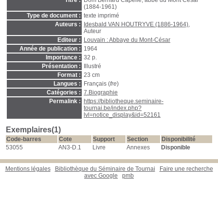
Titre :
Dom Bernard Capelle, abbé du Mont César
(1884-1961)
Type de document :
texte imprimé
Auteurs :
Idesbald VAN HOUTRYVE (1886-1964)
,
Auteur
Editeur :
Louvain : Abbaye du Mont-César
Année de publication :
1964
Importance :
32 p.
Présentation :
Illustré
Format :
23 cm
Langues :
Français (
fre
)
Catégories :
7.Biographie
Permalink :
https://bibliotheque.seminaire-
tournai.be/index.php?
lvl=notice_display&id=52161
Exemplaires(1)
Code-barres
Cote
Support
Section
Disponibilité
53055
AN3-D.1
Livre
Annexes
Disponible
Mentions légales
Bibliothèque du Séminaire de Tournai
Faire une recherche
avec Google
pmb