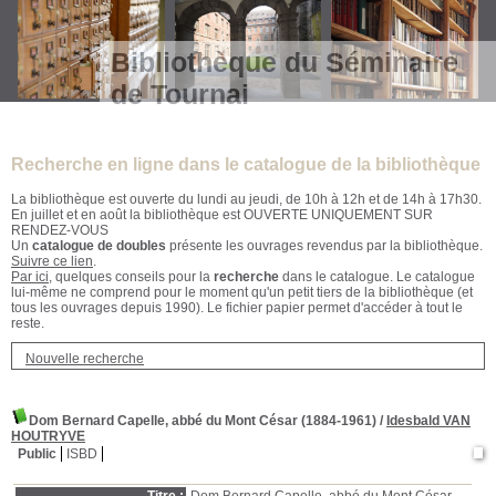
Bibliothèque du Séminaire
de Tournai
Recherche en ligne dans le catalogue de la bibliothèque
La bibliothèque est ouverte du lundi au jeudi, de 10h à 12h et de 14h à 17h30.
En juillet et en août la bibliothèque est OUVERTE UNIQUEMENT SUR
RENDEZ-VOUS
Un
catalogue de doubles
présente les ouvrages revendus par la bibliothèque.
Suivre ce lien
.
Par ici
, quelques conseils pour la
recherche
dans le catalogue. Le catalogue
lui-même ne comprend pour le moment qu'un petit tiers de la bibliothèque (et
tous les ouvrages depuis 1990). Le fichier papier permet d'accéder à tout le
reste.
Nouvelle recherche
Dom Bernard Capelle, abbé du Mont César (1884-1961)
/
Idesbald VAN
HOUTRYVE
Public
ISBD