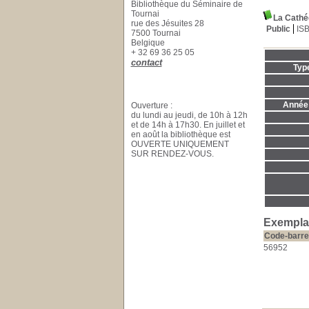
Bibliothèque du Séminaire de
Tournai
La Cathéd
rue des Jésuites 28
Public
IS
7500 Tournai
Belgique
+ 32 69 36 25 05
contact
Typ
Année 
Ouverture :
du lundi au jeudi, de 10h à 12h
et de 14h à 17h30. En juillet et
en août la bibliothèque est
OUVERTE UNIQUEMENT
SUR RENDEZ-VOUS.
Exemplai
Code-barre
56952