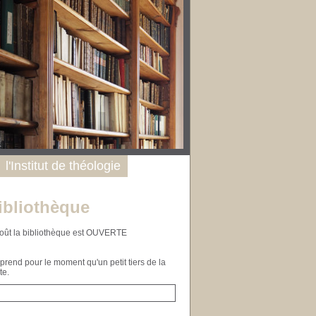
l'Institut de théologie
ibliothèque
n août la bibliothèque est OUVERTE
end pour le moment qu'un petit tiers de la
te.