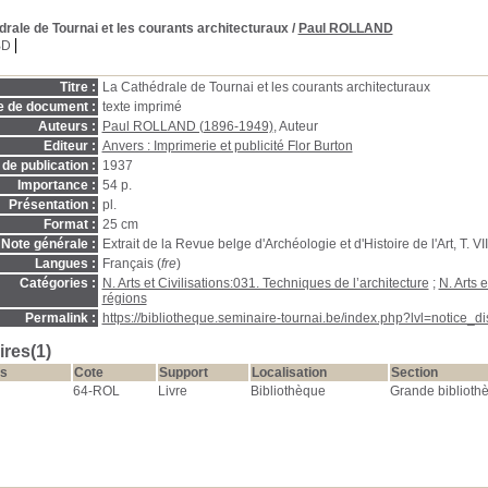
rale de Tournai et les courants architecturaux
/
Paul ROLLAND
BD
Titre :
La Cathédrale de Tournai et les courants architecturaux
e de document :
texte imprimé
Auteurs :
Paul ROLLAND (1896-1949)
, Auteur
Editeur :
Anvers : Imprimerie et publicité Flor Burton
de publication :
1937
Importance :
54 p.
Présentation :
pl.
Format :
25 cm
Note générale :
Extrait de la Revue belge d'Archéologie et d'Histoire de l'Art, T. VII
Langues :
Français (
fre
)
Catégories :
N. Arts et Civilisations:031. Techniques de l’architecture
;
N. Arts 
régions
Permalink :
https://bibliotheque.seminaire-tournai.be/index.php?lvl=notice_
res(1)
s
Cote
Support
Localisation
Section
64-ROL
Livre
Bibliothèque
Grande biblioth