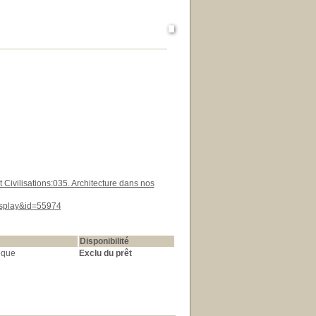
et Civilisations:035. Architecture dans nos
display&id=55974
Disponibilité
èque
Exclu du prêt