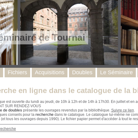
éminaire de Tournai
Fichiers
Acquisitions
Doubles
Le Séminaire
rche en ligne dans le catalogue de la b
que est ouverte du lundi au jeudi, de 10h à 12h et de 14h à 17h30. En juillet et e
NT SUR RENDEZ-VOUS
e de doubles
présente les ouvrages revendus par la bibliothèque.
Suivre ce lien
.
ques conseils pour la
recherche
dans le catalogue. Le catalogue lui-même ne compr
 (et tous les ouvrages depuis 1990). Le fichier papier permet d'accéder à tout le res
recherche