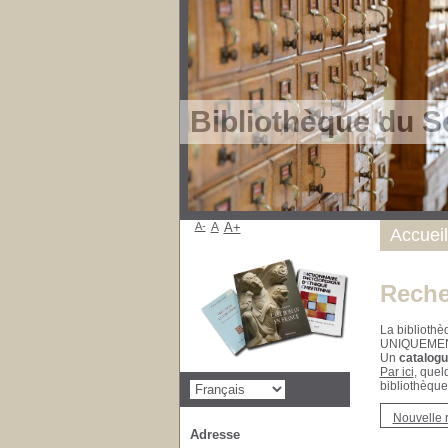
Bibliothèque du S
A-
A
A+
Accueil
Reche
La bibliothè
UNIQUEME
Un
catalogu
Par ici
, quel
bibliothèque
Nouvelle 
Adresse