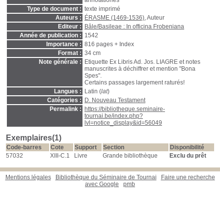
annotationes
Type de document :
texte imprimé
Auteurs :
ÉRASME (1469-1536)
, Auteur
Editeur :
Bâle/Basileae : In officina Frobeniana
Année de publication :
1542
Importance :
816 pages + Index
Format :
34 cm
Note générale :
Etiquette Ex Libris Ad. Jos. LIAGRE et notes
manuscrites à déchiffrer et mention "Bona
Spes".
Certains passages largement raturés!
Langues :
Latin (
lat
)
Catégories :
D. Nouveau Testament
Permalink :
https://bibliotheque.seminaire-
tournai.be/index.php?
lvl=notice_display&id=56049
Exemplaires(1)
Code-barres
Cote
Support
Section
Disponibilité
57032
XIII-C.1
Livre
Grande bibliothèque
Exclu du prêt
Mentions légales
Bibliothèque du Séminaire de Tournai
Faire une recherche
avec Google
pmb