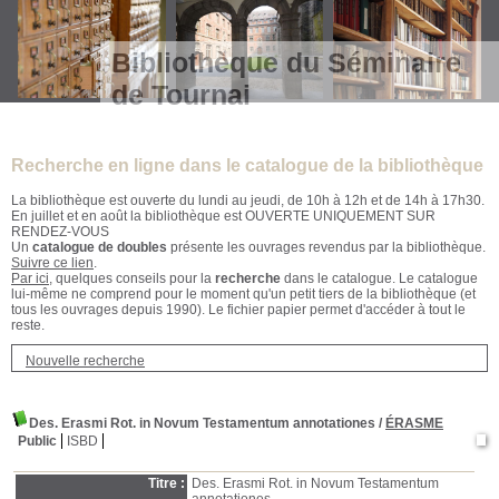
Bibliothèque du Séminaire
de Tournai
Recherche en ligne dans le catalogue de la bibliothèque
La bibliothèque est ouverte du lundi au jeudi, de 10h à 12h et de 14h à 17h30.
En juillet et en août la bibliothèque est OUVERTE UNIQUEMENT SUR
RENDEZ-VOUS
Un
catalogue de doubles
présente les ouvrages revendus par la bibliothèque.
Suivre ce lien
.
Par ici
, quelques conseils pour la
recherche
dans le catalogue. Le catalogue
lui-même ne comprend pour le moment qu'un petit tiers de la bibliothèque (et
tous les ouvrages depuis 1990). Le fichier papier permet d'accéder à tout le
reste.
Nouvelle recherche
Des. Erasmi Rot. in Novum Testamentum annotationes
/
ÉRASME
Public
ISBD
Titre :
Des. Erasmi Rot. in Novum Testamentum