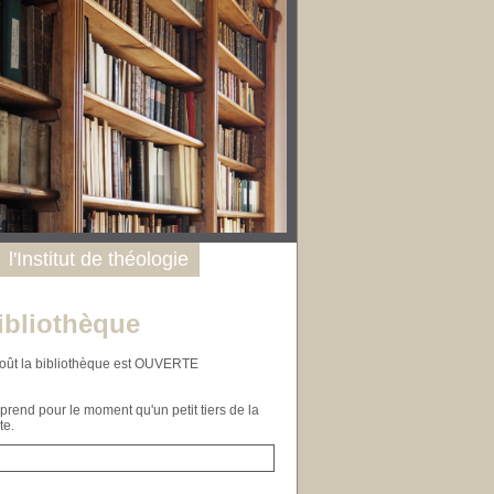
l'Institut de théologie
ibliothèque
n août la bibliothèque est OUVERTE
end pour le moment qu'un petit tiers de la
te.