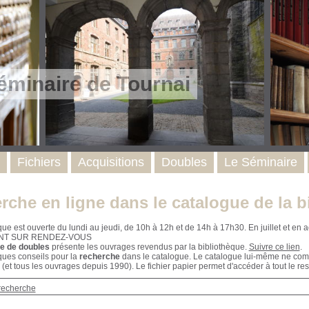
éminaire de Tournai
Fichiers
Acquisitions
Doubles
Le Séminaire
rche en ligne dans le catalogue de la b
que est ouverte du lundi au jeudi, de 10h à 12h et de 14h à 17h30. En juillet et e
NT SUR RENDEZ-VOUS
e de doubles
présente les ouvrages revendus par la bibliothèque.
Suivre ce lien
.
ques conseils pour la
recherche
dans le catalogue. Le catalogue lui-même ne compr
 (et tous les ouvrages depuis 1990). Le fichier papier permet d'accéder à tout le res
recherche