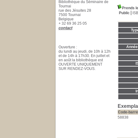
Bibliothèque du Séminaire de
Tournai
Prends l
rue des Jésuites 28
Public
IS
7500 Tournai
Belgique
+ 32 69 36 25 05
contact
Typ
Année 
Ouverture :
du lundi au jeudi, de 10h à 12h
et de 14h à 17h30. En juillet et
en août la bibliothèque est
I
OUVERTE UNIQUEMENT
SUR RENDEZ-VOUS.
I
Exemplai
Code-barre
58838