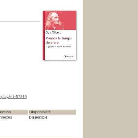
display&id=57819
ection
Disponibilité
nnexes
Disponible