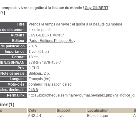
e temps de vivre
: et goûte à la beauté du monde
/
Guy GILBERT
BD
Titre :
Prends le temps de vivre : et goûte à la beauté du monde
e de document :
texte imprimé
Auteurs :
Guy GILBERT
, Auteur
Editeur :
Paris : Éditions Philippe Rey
de publication :
2015
Importance :
1 vol. (91 p.)
Format :
18 cm
SBN/ISSN/EAN :
978-2-84876-459-7
Prix :
8 EUR
Note générale :
Bibliogr., 2 p.
Langues :
Français (
fre
)
Mots-clés :
bonheur
réalisation de soi
ndex. décimale :
248.8
Permalink :
https://bibliotheque.seminaire-tournai.be/index.php?lvl=notice_
res(1)
s
Cote
Support
Localisation
S
AN2-J.4
Livre
Bibliothèque
A