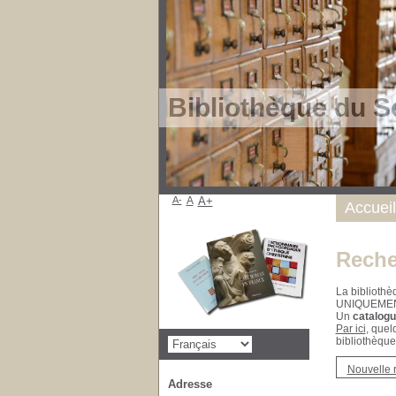
Bibliothèque du S
A-
A
A+
Accueil
Reche
La bibliothè
UNIQUEME
Un
catalogu
Par ici
, quel
bibliothèque
Nouvelle 
Adresse