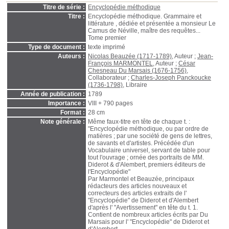
Titre de série :
Encyclopédie méthodique
Titre :
Encyclopédie méthodique. Grammaire et
littérature , dédiée et présentée a monsieur Le
Camus de Néville, maître des requêtes...
Tome premier
Type de document :
texte imprimé
Auteurs :
Nicolas Beauzée (1717-1789)
, Auteur ;
Jean-
François MARMONTEL
, Auteur ;
César
Chesneau Du Marsais (1676-1756)
,
Collaborateur ;
Charles-Joseph Panckoucke
(1736-1798)
, Libraire
Année de publication :
1789
Importance :
VIII + 790 pages
Format :
28 cm
Note générale :
Même faux-titre en tête de chaque t. :
"Encyclopédie méthodique, ou par ordre de
matières ; par une société de gens de lettres,
de savants et d'artistes. Précédée d'un
Vocabulaire universel, servant de table pour
tout l'ouvrage ; ornée des portraits de MM.
Diderot & d'Alembert, premiers éditeurs de
l'Encyclopédie"
Par Marmontel et Beauzée, principaux
rédacteurs des articles nouveaux et
correcteurs des articles extraits de l'
"Encyclopédie" de Diderot et d'Alembert
d'après l' "Avertissement" en tête du t. 1.
Contient de nombreux articles écrits par Du
Marsais pour l' "Encyclopédie" de Diderot et